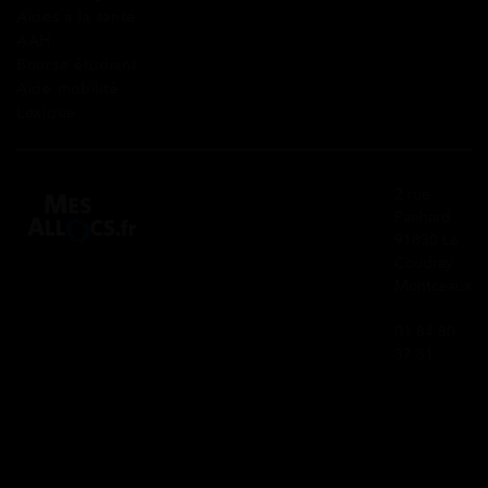
Aides à la santé
AAH
Bourse étudiant
Aide mobilité
Lexique
2 rue
Panhard
91830 Le
Coudray
Montceaux
01 84 80
37 31