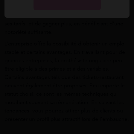
est possible de bénéficier d’une rémunération
différente. En effet, vous pouvez fixer vous-même
ses tarifs, et de gagner plus, en bénéficiant d’une
notoriété suffisante.
L’entreprise offre la possibilité d’obtenir un emploi
stable et certains avantages. En travaillant pour de
grandes entreprises, la prothésiste ongulaire peut
être éligible à des primes et à des variables.
Certains avantages tels que des tickets-restaurant
peuvent également être proposés. Peu importe le
statut choisi, ce sont les mêmes techniques qui
modifient souvent sa rémunération. En suivant les
tendances, vous pourrez attirer plus de clients ou
présenter un profil plus attractif lors de l’embauche.