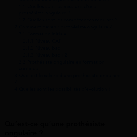
1.1
Quelles sont les missions d’une
prothésiste ongulaire ?
1.2
Quelles sont les compétences requises ?
2
Comment devenir prothésiste ongulaire ?
2.1
Formation initiale
2.1.1
Niveau CAP
2.1.2
Niveau bac
2.1.3
Niveau bac +2
2.2
Prothésiste ongulaire en formation
continue
3
Quel est le salaire d’une prothésiste ongulaire
?
4
Quelles sont les possibilités d’évolution ?
Qu’est-ce qu’une prothésiste
ongulaire ?