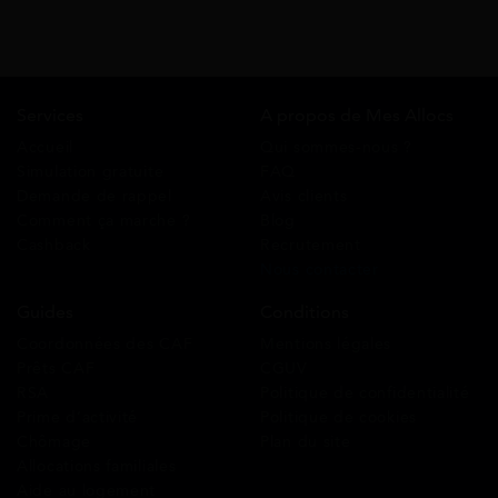
Services
A propos de Mes Allocs
Accueil
Qui sommes-nous ?
Simulation gratuite
FAQ
Demande de rappel
Avis clients
Comment ça marche ?
Blog
Cashback
Recrutement
Nous contacter
Guides
Conditions
Coordonnées des CAF
Mentions légales
Prêts CAF
CGUV
RSA
Politique de confidentialité
Prime d’activité
Politique de cookies
Chômage
Plan du site
Allocations familiales
Aide au logement