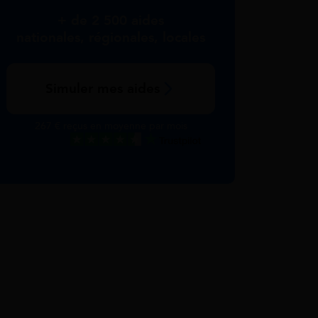
+ de 2 500 aides
nationales, régionales, locales
Simuler mes aides
267 € reçus en moyenne par mois
Excellent
Voir nos avis Trustpilot