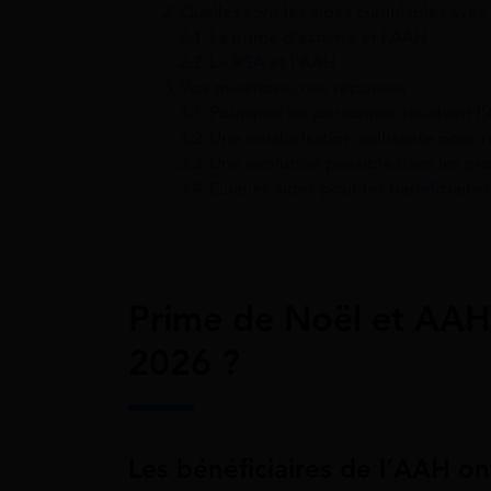
2
Quelles sont les aides cumulables avec
2.1
La prime d’activité et l’AAH
2.2
Le RSA et l’AAH
3
Vos questions, nos réponses
3.1
Pourquoi les personnes touchant l’
3.2
Une revalorisation suffisante pour 
3.3
Une évolution possible dans les pr
3.4
Quelles aides pour les bénéficiaire
Prime de Noël et AAH 
2026 ?
Les bénéficiaires de l’AAH ont