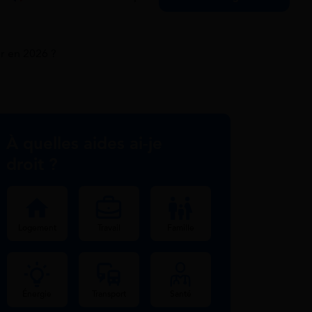
r en 2026 ?
À quelles aides ai-je
droit ?
Logement
Travail
Famille
Énergie
Transport
Santé