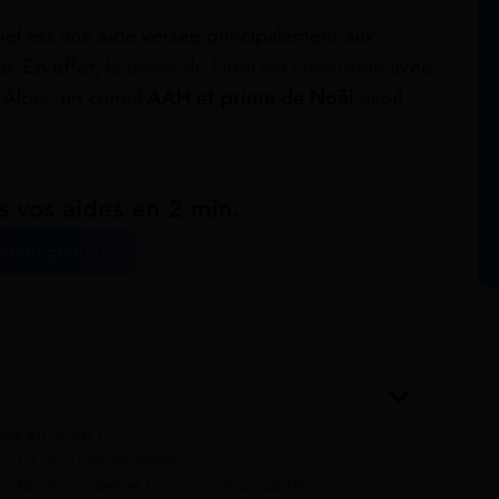
oël est une aide versée principalement aux
. En effet, la
prime de Noël est cumulable
avec
. Alors, un cumul
AAH et prime de Noël
est-il
s vos aides en 2 min.
ation gratuite
ble en 2026 ?
roit à la prime de Noël ?
 Noël : un débat toujours d’actualité