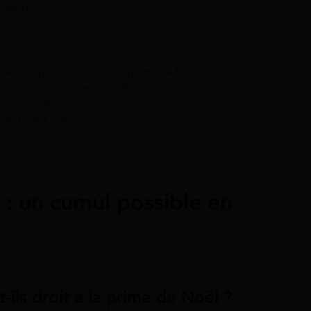
 l’AAH ?
AAH ne perçoivent pas la prime de Noël ?
remplacer la prime de Noël ?
ochaines années ?
s de l’AAH à Noël ?
: un cumul possible en
-ils droit à la prime de Noël ?