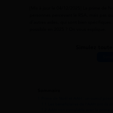
[Mis à jour le 04/12/2025] La prime de N
personnes percevant le RSA, mais pas que
d’autres aides, qui sont bien spécifiques
possible en 2025 ? On vous explique.
Simulez toute
Simul
Sommaire
1
Prime de Noël et AAH : un cumul possi
1.1
Les bénéficiaires de l’AAH ont-ils d
1.2
AAH non cumulable avec la prime de