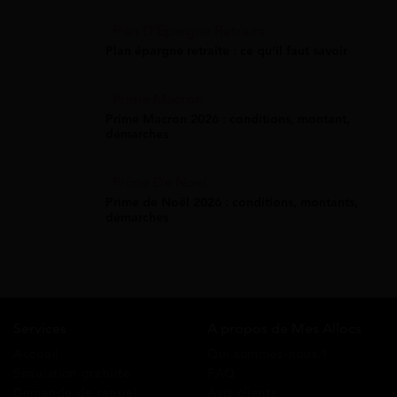
Plan D'Épargne Retraite
Plan épargne retraite : ce qu'il faut savoir
Prime Macron
Prime Macron 2026 : conditions, montant,
démarches
Prime De Noel
Prime de Noël 2026 : conditions, montants,
démarches
Services
A propos de Mes Allocs
Accueil
Qui sommes-nous ?
Simulation gratuite
FAQ
Demande de rappel
Avis clients