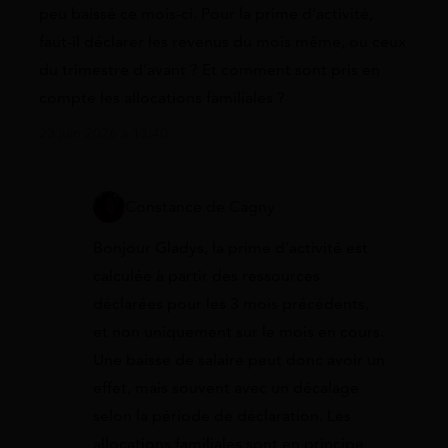
peu baissé ce mois-ci. Pour la prime d’activité,
faut-il déclarer les revenus du mois même, ou ceux
du trimestre d’avant ? Et comment sont pris en
compte les allocations familiales ?
23 juin 2026 à 13:40
Constance de Cagny
Bonjour Gladys, la prime d’activité est
calculée à partir des ressources
déclarées pour les 3 mois précédents,
et non uniquement sur le mois en cours.
Une baisse de salaire peut donc avoir un
effet, mais souvent avec un décalage
selon la période de déclaration. Les
allocations familiales sont en principe