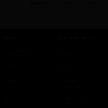
Prime de Noël 2026 : conditions, montants,
démarches
Services
A propos de Mes Allocs
Accueil
Qui sommes-nous ?
Simulation gratuite
FAQ
Demande de rappel
Avis clients
Comment ça marche ?
Blog
Cashback
Recrutement
Nous contacter
Guides
Conditions
Coordonnées des CAF
Mentions légales
Prêts CAF
CGUV
RSA
Politique de confidentialité
Prime d’activité
Politique de cookies