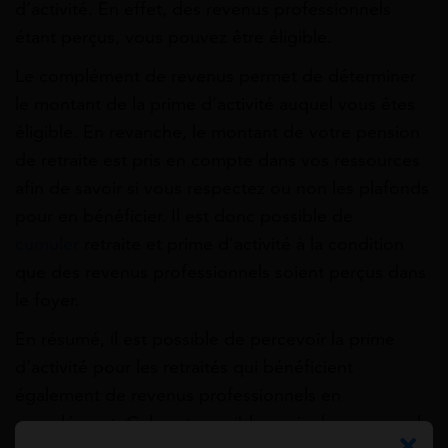
d’activité. En effet, des revenus professionnels
étant perçus, vous pouvez être éligible.
Le complément de revenus permet de déterminer
le montant de la prime d’activité auquel vous êtes
éligible. En revanche, le montant de votre pension
de retraite est pris en compte dans vos ressources
afin de savoir si vous respectez ou non les plafonds
pour en bénéficier. Il est donc possible de
cumuler
retraite et prime d’activité à la condition
que des revenus professionnels soient perçus dans
le foyer.
En résumé, il est possible de percevoir la prime
d’activité pour les retraités qui bénéficient
également de revenus professionnels en
complément. Cela est possible, mais dans ce cas, le