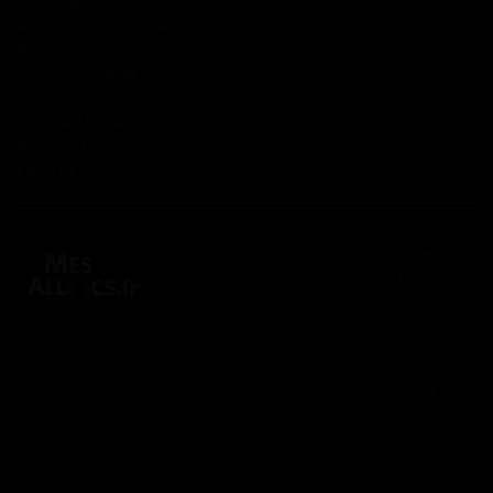
Chômage
Plan du site
Allocations familiales
Aide au logement
Aides à la santé
AAH
Bourse étudiant
Aide mobilité
Lexique
2 rue
Panhard
91830 Le
Coudray
Montceaux
01 84 80
37 31