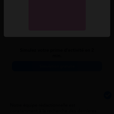
ciblage, vous pourrez moment revoir vos options.
Ces dernières étant souscrites à des fins.
Sinon, vous pouvez demander à un expert Mes
Allocs de vous accompagner dans vos démarches
administratives !
Simulez votre prime d’activité en 2
min.
Simulation gratuite
Notre équipe rédactionnelle est
constamment à la recherche des dernieres