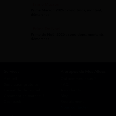
Prime Macron
Prime Macron 2026 : conditions, montant,
démarches
Prime De Noel
Prime de Noël 2026 : conditions, montants,
démarches
Services
A propos de Mes Allocs
Accueil
Qui sommes-nous ?
Simulation gratuite
FAQ
Demande de rappel
Avis clients
Comment ça marche ?
Blog
Cashback
Recrutement
Nous contacter