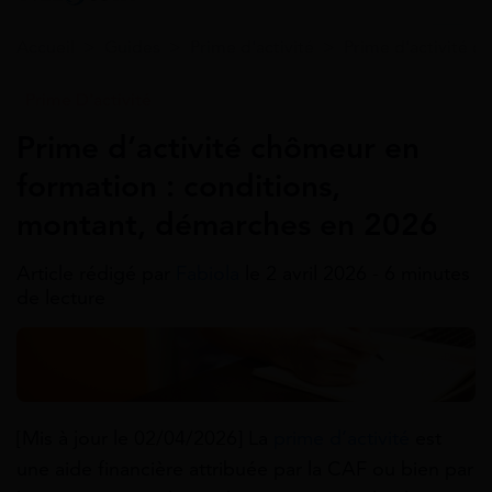
Accueil
>
Guides
>
Prime d'activité
>
Prime d'activité c
Prime D'activité
Prime d’activité chômeur en
formation : conditions,
montant, démarches en 2026
Article rédigé par
Fabiola
le 2 avril 2026 - 6 minutes
de lecture
[Mis à jour le 02/04/2026]
La
prime d’activité
est
une aide financière attribuée par la CAF ou bien par