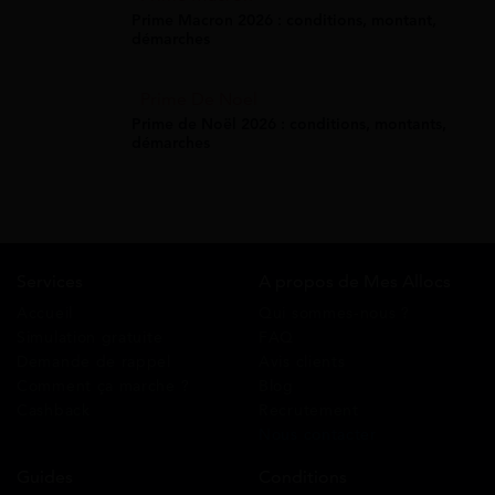
Prime Macron 2026 : conditions, montant,
démarches
Prime De Noel
Prime de Noël 2026 : conditions, montants,
démarches
Services
A propos de Mes Allocs
Accueil
Qui sommes-nous ?
Simulation gratuite
FAQ
Demande de rappel
Avis clients
Comment ça marche ?
Blog
Cashback
Recrutement
Nous contacter
Guides
Conditions