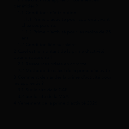
bénéficier ?
1.1
Conditions d’attribution
1.1.1
Prime d’activité pour apprenti vivant
chez ses parents
1.1.2
Prime d’activité pour les moins de 25
ans
1.2
Condition liée au salaire
2
Quel est le montant de la prime d’activité
pour un apprenti ?
2.1
Ressources prises en compte
2.2
Méthode de calcul de la prime d’activité
3
Comment demander la prime d’activité pour
les apprentis ?
3.1
Sur le site de la CAF
3.2
Sur le site de la MSA
4
Versement de la prime d’activité 2026