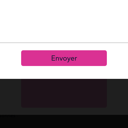
rd
s.
nditions de ressources à toutes personnes
nus professionnels.
Reset
Mot de passe 
Se connecter
S’inscrire
Envoyer
gagne plus de 1 104,25 € par mois net.
vez pas prétendre à la prime d’activité. Vous
oment de votre demande. (Ex: janvier, février,
prime d’activité
sonnes :