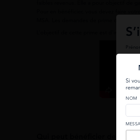
faibles revenus. Elle a pour objectif de g
Pour en bénéficier, vous devez faire votr
MSA. Les demandes de prime d’activité s
S’
L’objectif de cette prime est d’inciter ses
Prén
Télép
Si vo
remarq
Se
NOM
Email
Ent
e-mail
MESS
e-mail
Qui peut bénéficier de la prim
An ema