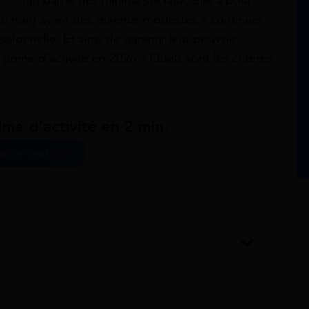
vité
fait partie des minima sociaux. Elle a pour
iés ou non) ayant des revenus modestes à continuer
sionnelle. Et ainsi de garantir leur pouvoir
a prime d’activité en 2026 ? Quels sont les critères
ime d’activité en 2 min.
ation gratuite
?
tivité ?
d’activité