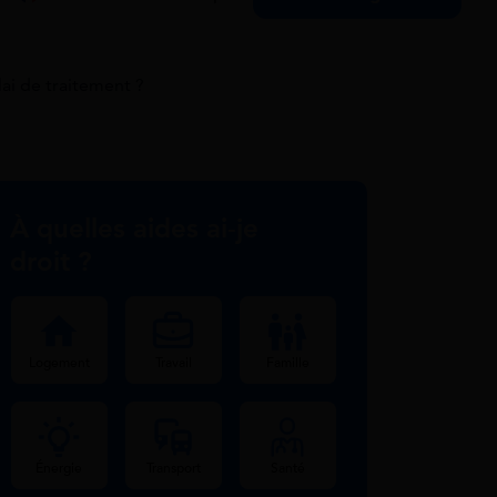
lai de traitement ?
À quelles aides ai-je
droit ?
Logement
Travail
Famille
Énergie
Transport
Santé