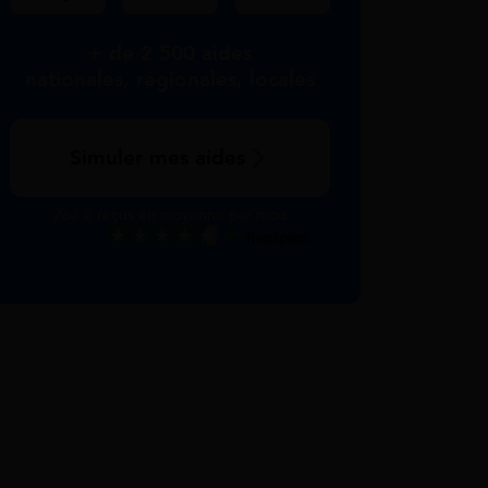
+ de 2 500 aides
nationales, régionales, locales
Simuler mes aides
267 € reçus en moyenne par mois
Excellent
Voir nos avis Trustpilot