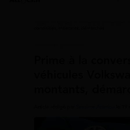
Accueil
>
Guides
>
Prime à la conversion
conditions, montants, démarches
Prime À La Conversion
Prime à la conver
véhicules Volkswa
montants, démar
Article rédigé par
Sessime Ananou
le 19