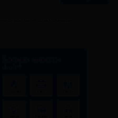
version pour les véhicules Volkswagen :
À quelles aides ai-je
droit ?
Logement
Travail
Famille
Énergie
Transport
Santé