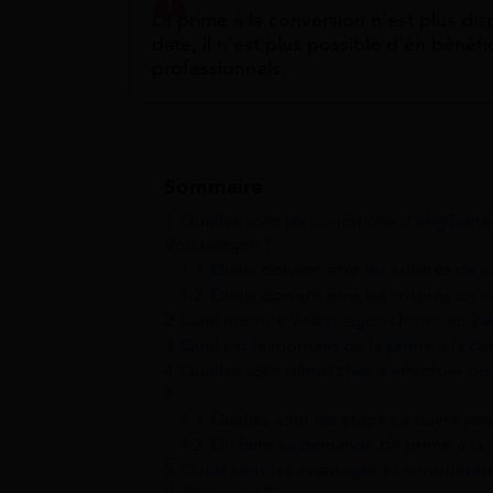
La prime à la conversion n’est plus d
date, il n’est plus possible d’en bénéfic
professionnels.
Sommaire
1
Quelles sont les conditions d’éligibilit
Volkswagen ?
1.1
Quels doivent être les critères de v
1.2
Quels doivent être les critères de
2
Quel modèle Volkswagen choisir en 20
3
Quel est le montant de la prime à la c
4
Quelles sont démarches à effectuer pou
?
4.1
Quelles sont les étapes à suivre pou
4.2
Où faire sa demande de prime à la
5
Quels sont les avantages et considérat
Volkswagen ?