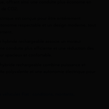
ue, offrant ainsi une conduite plus économe en
s de CO2.
ctrique est conçue pour être entièrement
 autonomie respectable et un design moderne, tout
nement.
ne hybride rechargeable associe un moteur
ne conduite plus efficiente et une réduction des
eur spacieux et confortable.
hybride rechargeable combine puissance et
uite polyvalente et une autonomie électrique pour
s véhicules Fiat : conditions, montants,