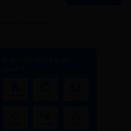
t prime à la conversion
À quelles aides ai-je
droit ?
Logement
Travail
Famille
Énergie
Transport
Santé