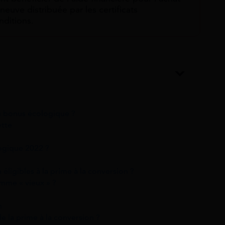
neuve distribuée par les certificats
ditions.
au bonus écologique ?
ette
ogique 2022 ?
 éligibles à la prime à la conversion ?
mme « vieux » ?
n
 la prime à la conversion ?