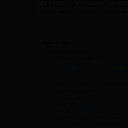
ou la location d’une voiture électrique 
d’économies d’énergie (CEE), sous con
Sommaire
1
Définition du bonus écologique
1.1
Qui peut en bénéficier ?
1.2
Quels sont les véhicules éligibles 
1.2.1
Véhicule neuf auto ou camionn
1.2.2
Véhicule d’occasion
1.3
Quel est le montant du bonus écol
2
La prime à la conversion
2.1
Quelles sont les voitures d’occasion
2.2
Quels véhicules sont considérés co
2.3
Quel est le montant de la prime ?
2.4
Montant de la prime à la conversio
2.5
Comment s’effectue le versement de