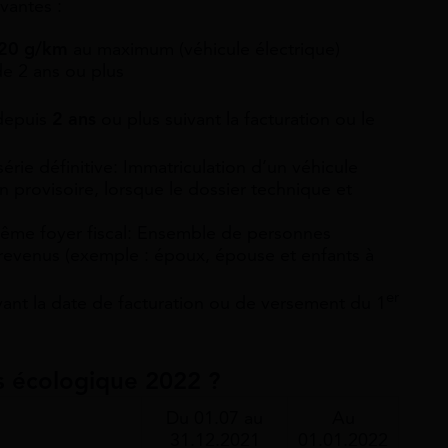
ivantes :
20 g/km
au maximum (véhicule électrique)
e 2 ans ou plus
depuis
2 ans
ou plus suivant la facturation ou le
série définitive
: Immatriculation d’un véhicule
 provisoire, lorsque le dossier technique et
 même
foyer fiscal
: Ensemble de personnes
 revenus (exemple : époux, épouse et enfants à
er
ant la date de facturation ou de versement du 1
s écologique 2022 ?
Du 01.07 au
Au
31.12.2021
01.01.2022