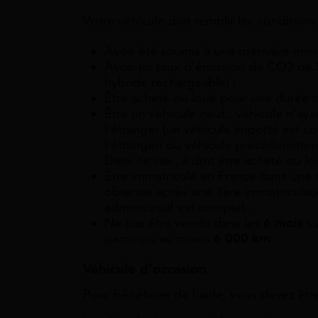
Votre véhicule doit remplir les conditions
Avoir été soumis à une première immat
Avoir un taux d’émission de CO2 de 
hybride rechargeable) ;
Être acheté ou loué pour une durée 
Être un
véhicule neuf
: véhicule n’aya
l’étranger (un véhicule importé est c
l’étranger) ou véhicule précédemmen
Dans ce cas , il doit être acheté ou l
Être immatriculé en France dans une
obtenue après une 1ère immatriculatio
administratif est complet ;
Ne pas être vendu dans les
6 mois
su
parcouru au moins
6 000 km
.
Véhicule d’occasion
Pour bénéficier de l’aide, vous devez êtr