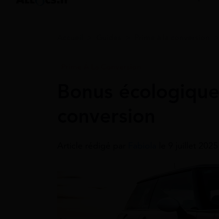
Accueil
>
Guides
>
Prime à la conversion
Prime À La Conversion
Bonus écologique 
conversion
Article rédigé par
Fabiola
le 9 juillet 202