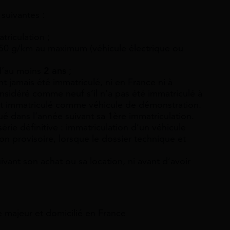
 suivantes :
riculation ;
50 g/km au maximum (véhicule électrique ou
d’au moins
2 ans
;
nt jamais été immatriculé, ni en France ni à
onsidéré comme neuf s’il n’a pas été immatriculé à
t immatriculé comme véhicule de démonstration.
oué dans l’année suivant sa 1ère immatriculation.
série définitive
: immatriculation d’un véhicule
n provisoire, lorsque le dossier technique et
ivant son achat ou sa location, ni avant d’avoir
e majeur et domicilié en France