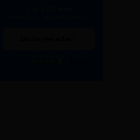
+ de 2 500 aides
nationales, régionales, locales
Simuler mes aides
267 € reçus en moyenne par mois
Excellent
Voir nos avis Trustpilot