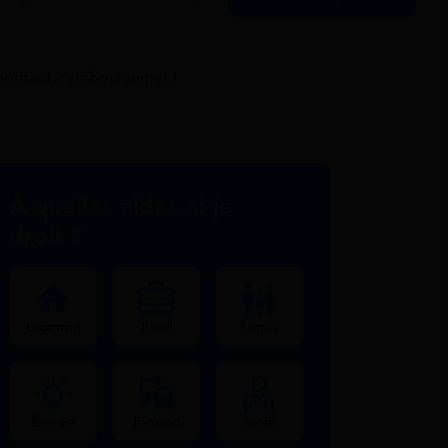
, montant, remboursement
À quelles aides ai-je
droit ?
Logement
Travail
Famille
Énergie
Transport
Santé