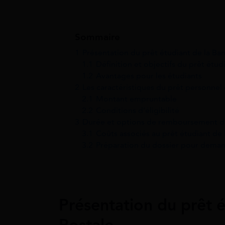
Sommaire
1
Présentation du prêt étudiant de la Ba
1.1
Définition et objectifs du prêt étud
1.2
Avantages pour les étudiants
2
Les caractéristiques du prêt personnel
2.1
Montant empruntable
2.2
Conditions d’éligibilité
3
Durée et options de remboursement du
3.1
Coûts associés au prêt étudiant de
3.2
Préparation du dossier pour deman
Présentation du prêt 
Postale