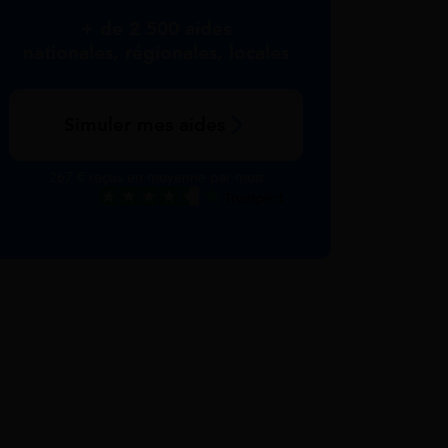
+ de 2 500 aides
nationales, régionales, locales
Simuler mes aides
267 € reçus en moyenne par mois
Excellent
Voir nos avis Trustpilot