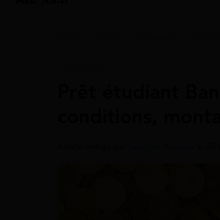
Accueil
>
Guides
>
Prêt étudiant
>
Prêt é
Prêt Étudiant
Prêt étudiant Ban
conditions, mont
Article rédigé par
Sessime Ananou
le 22 