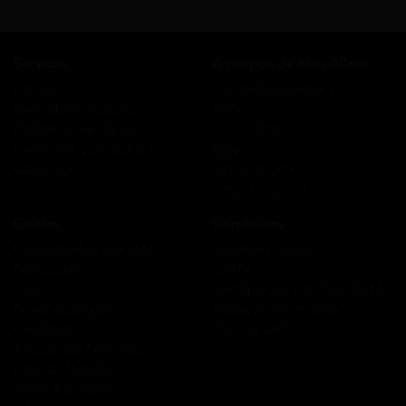
Services
A propos de Mes Allocs
Accueil
Qui sommes-nous ?
Simulation gratuite
FAQ
Demande de rappel
Avis clients
Comment ça marche ?
Blog
Cashback
Recrutement
Nous contacter
Guides
Conditions
Coordonnées des CAF
Mentions légales
Prêts CAF
CGUV
RSA
Politique de confidentialité
Prime d’activité
Politique de cookies
Chômage
Plan du site
Allocations familiales
Aide au logement
Aides à la santé