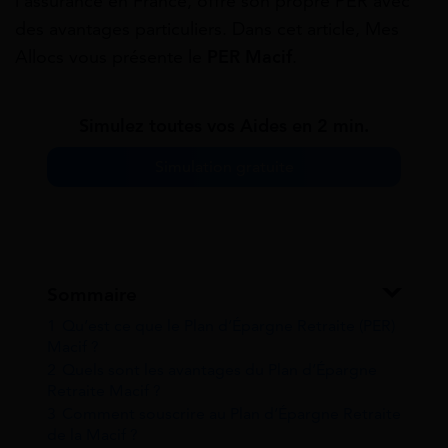
l’assurance en France, offre son propre PER avec
des avantages particuliers. Dans cet article, Mes
Allocs vous présente le
PER Macif
.
Simulez toutes vos Aides en 2 min.
Simulation gratuite
Sommaire
1
Qu’est ce que le Plan d’Épargne Retraite (PER)
Macif ?
2
Quels sont les avantages du Plan d’Épargne
Retraite Macif ?
3
Comment souscrire au Plan d’Épargne Retraite
de la Macif ?