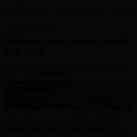
Accueil
>
Guides
>
Plan d'Épargne Retraite
>
Où ouvrir 
Plan D'Épargne Retraite
Préparez votre retraite avec le
PER Macif
Article rédigé par
Miangaly Ramasindray
le 22 avril
2026 - 7 minutes de lecture
Le
Plan d’Épargne Retraite
(PER) vous aide à
préparer votre retraite. La Macif, un grand nom de