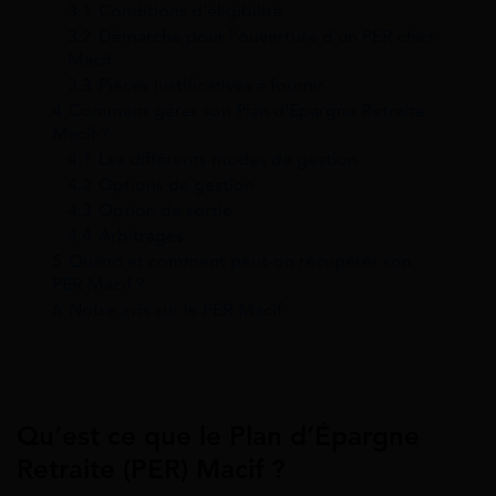
3.1
Conditions d’éligibilité
3.2
Démarche pour l’ouverture d’un PER chez
Macif
3.3
Pièces justificatives à fournir
4
Comment gérer son Plan d’Épargne Retraite
Macif ?
4.1
Les différents modes de gestion
4.2
Options de gestion
4.3
Option de sortie
4.4
Arbitrages
5
Quand et comment peut-on récupérer son
PER Macif ?
6
Notre avis sur le PER Macif
Qu’est ce que le Plan d’Épargne
Retraite (PER) Macif ?