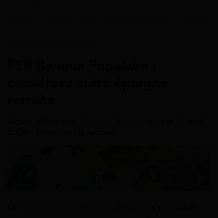
Accueil
>
Guides
>
Plan d'Épargne Retraite
>
Où ouvrir 
Plan D'Épargne Retraite
PER Banque Populaire :
constituez votre épargne
retraite
Article rédigé par
Miangaly Ramasindray
le 22 avril
2026 - 8 minutes de lecture
Le
Plan d’Épargne Retraite
(PER) vous permet de