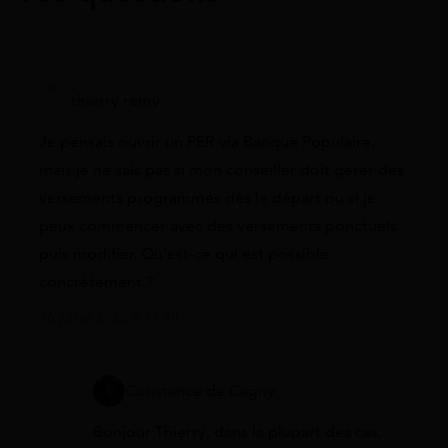
thierry remy
Je pensais ouvrir un PER via Banque Populaire,
mais je ne sais pas si mon conseiller doit gérer des
versements programmés dès le départ ou si je
peux commencer avec des versements ponctuels
puis modifier. Qu’est-ce qui est possible
concrètement ?
16 juillet 2026 à 11:40
Constance de Cagny
Bonjour Thierry, dans la plupart des cas,