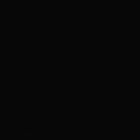
?
1.1
Qu’est-ce que la valeur locative cadastrale
?
1.2
Quels sont les taux d’imposition ?
2
Quelle surface est prise en compte ?
2.1
Les surfaces habitables
2.2
Les surfaces annexes
3
Le calcul de la taxe foncière étape par étape
3.1
Etape 1 : Déterminer la valeur locative
cadastrale
3.2
Étape 2 : Appliquer les taux votés par la
commune et le département
3.3
Étape 3 : Déduire les exonérations
éventuelles
4
Quels sont les logements exonérés de taxe
foncière ?
4.1
Les bâtiments exonérés
4.2
Les exonérations temporaires
5
Dégrèvement : comment est-il calculé ?