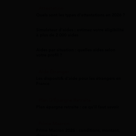
Attestation
Quels sont les types d’attestations en 2026 ?
Simulateur d'aides : estimez votre éligibilité
à plus de 2 000 aides
Aides par situation : quelles aides selon
votre profil ?
Aide Étranger
Les dispositifs d'aide pour les étrangers en
France
Plan D'Épargne Retraite
Plan épargne retraite : ce qu'il faut savoir
Prime Macron
Prime Macron 2026 : conditions, montant,
démarches