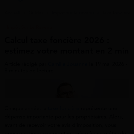
Accueil
>
Guides
>
Impôt sur le revenu
>
Taxe foncière
Impôt Sur Le Revenu
Calcul taxe foncière 2026 :
estimez votre montant en 2 min
Article rédigé par
Camille Jouanne
le 19 mai 2026 -
8 minutes de lecture
Chaque année, la
taxe foncière
représente une
dépense importante pour les propriétaires. Alors,
avant de recevoir votre avis d’imposition, vous
pouvez estimer son montant grâce à une méthode