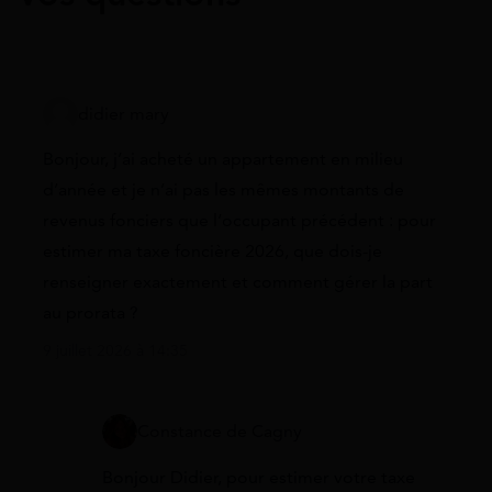
didier mary
Bonjour, j’ai acheté un appartement en milieu
d’année et je n’ai pas les mêmes montants de
revenus fonciers que l’occupant précédent : pour
estimer ma taxe foncière 2026, que dois-je
renseigner exactement et comment gérer la part
au prorata ?
9 juillet 2026 à 14:35
Constance de Cagny
Bonjour Didier, pour estimer votre taxe