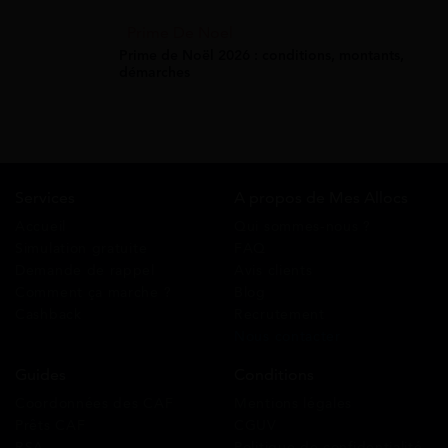
Prime De Noel
Prime de Noël 2026 : conditions, montants,
démarches
Services
A propos de Mes Allocs
Accueil
Qui sommes-nous ?
Simulation gratuite
FAQ
Demande de rappel
Avis clients
Comment ça marche ?
Blog
Cashback
Recrutement
Nous contacter
Guides
Conditions
Coordonnées des CAF
Mentions légales
Prêts CAF
CGUV
RSA
Politique de confidentialité