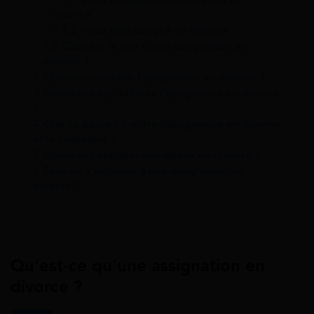
divorce
1.1.2
Vous êtes assigné en divorce
1.2
Quel est le prix d’une assignation en
divorce ?
2
Que doit contenir l’assignation en divorce ?
3
Comment est délivrée l’assignation en divorce
?
4
Que se passe-t-il entre l’assignation en divorce
et le jugement ?
5
Comment assigner son époux en divorce ?
6
Peut-on s’opposer à une assignation en
divorce ?
Qu’est-ce qu’une assignation en
divorce ?