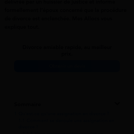
délivrée par un huissier de justice et informe
formellement l’époux concerné que la procédure
de divorce est enclenchée. Mes Allocs vous
explique tout.
Divorce amiable rapide, au meilleur
prix.
Obtenir un devis
Sommaire
1
Qu’est-ce qu’une assignation en divorce ?
1.1
Comment se déroule une assignation en
divorce ?
1.1.1
Vous assignez votre conjoint en