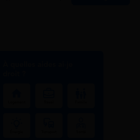
À quelles aides ai-je
droit ?
Logement
Travail
Famille
Énergie
Transport
Santé