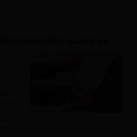
ant ?
édit immobilier quand on
r
t
itera
demander
pas
bilier en tant qu’étudiant, le tout est de savoir