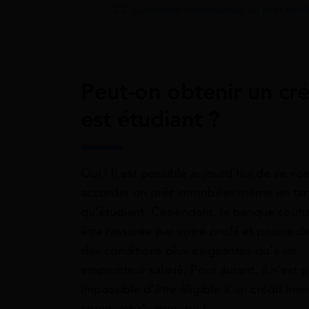
2.2
Comment rembourser un prêt étudi
Peut-on obtenir un cr
est étudiant ?
Oui ! Il est possible aujourd’hui de se voi
accorder un prêt immobilier même en tan
qu’étudiant. Cependant, la banque souha
être rassurée par votre profil et pourra 
des conditions plus exigeantes qu’à un
emprunteur salarié. Pour autant, il n’est 
impossible d’être éligible à un crédit immo
comment s’y prendre !