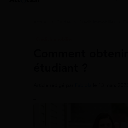
Accueil
>
Guides
>
Crédit Immobilier
>
E
Crédit Immobilier
Comment obtenir 
étudiant ?
Article rédigé par
Fabiola
le 13 mars 2025
–