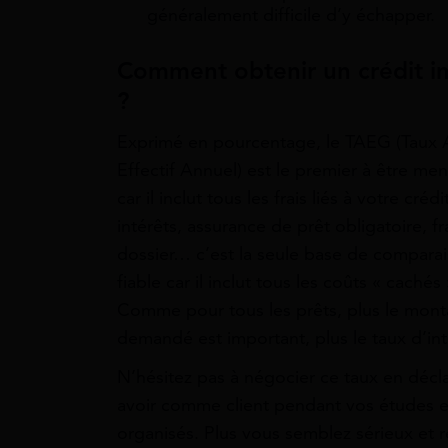
généralement difficile d’y échapper.
Comment obtenir un crédit im
?
Exprimé en pourcentage, le TAEG (Taux 
Effectif Annuel) est le premier à être me
car il inclut tous les frais liés à votre crédit
intérêts, assurance de prêt obligatoire, fr
dossier… c’est la seule base de compara
fiable car il inclut tous les coûts « cachés 
Comme pour tous les prêts, plus le mont
demandé est important, plus le taux d’int
N’hésitez pas à négocier ce taux en décla
avoir comme client pendant vos études et
organisés. Plus vous semblez sérieux et r