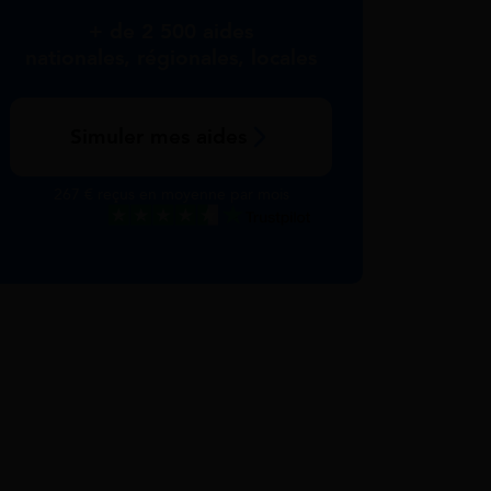
+ de 2 500 aides
nationales, régionales, locales
Simuler mes aides
267 € reçus en moyenne par mois
Excellent
Voir nos avis Trustpilot