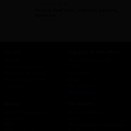
Prime De Noel
Prime de Noël 2026 : conditions, montants,
démarches
Services
A propos de Mes Allocs
Accueil
Qui sommes-nous ?
Simulation gratuite
FAQ
Demande de rappel
Avis clients
Comment ça marche ?
Blog
Cashback
Recrutement
Nous contacter
Guides
Conditions
Coordonnées des CAF
Mentions légales
Prêts CAF
CGUV
RSA
Politique de confidentialité