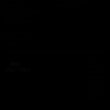
Prime d’activité
Politique de cookies
Chômage
Plan du site
Allocations familiales
Aide au logement
Aides à la santé
AAH
Bourse étudiant
Aide mobilité
Lexique
2 rue
Panhard
91830 Le
Coudray
Montceaux
01 84 80
37 31