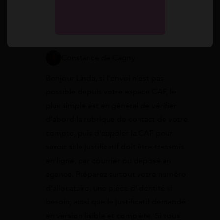
quels documents faut-il préparer ?
2 juillet 2026 à 09:10
Constance de Cagny
Bonjour Linda, si l’envoi n’est pas
possible depuis votre espace CAF, le
plus simple est en général de vérifier
d’abord la rubrique de contact de votre
compte, puis d’appeler la CAF pour
savoir si le justificatif doit être transmis
en ligne, par courrier ou déposé en
agence. Préparez surtout votre numéro
d’allocataire, une pièce d’identité si
besoin, ainsi que le justificatif demandé
en version lisible et complète. Si vous