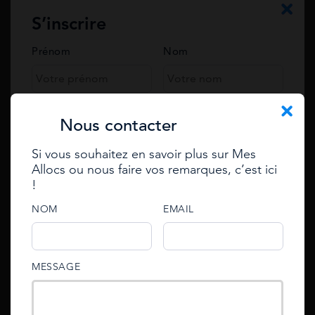
S’inscrire
Votre question*
Prénom
Nom
Téléphone
Nous contacter
Si vous souhaitez en savoir plus sur Mes
Email
Allocs ou nous faire vos remarques, c’est ici
Se connecter
!
Enter your e-mail to reset
password
e-mail
NOM
EMAIL
e-mail
An email with an account activation link has been
password
MESSAGE
sent to your email address.
Vos questions