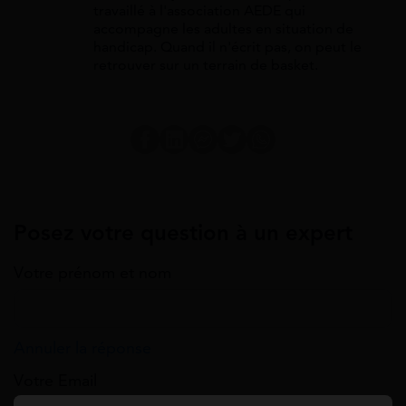
travaillé à l'association AEDE qui
accompagne les adultes en situation de
handicap. Quand il n'écrit pas, on peut le
retrouver sur un terrain de basket.
Posez votre question à un expert
Votre prénom et nom
Annuler la réponse
Votre Email