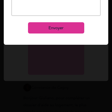
Mot de passe oublié ?
Reset
Se connecter
S’inscrire
giuliano léonard
Envoyer
Bonjour, je suis en train de faire une demande
d’aide au logement pour un appart à Strasbourg et
mon dossier est incomplet. Quel service CAF du
Bas-Rhin contacter pour la mise à jour des pièces
(en ligne ou par téléphone) ?
30 juin 2026 à 14:15
Constance de Cagny
Bonjour Giuliano, pour compléter un
dossier d’aide au logement, le plus
simple est généralement de passer par