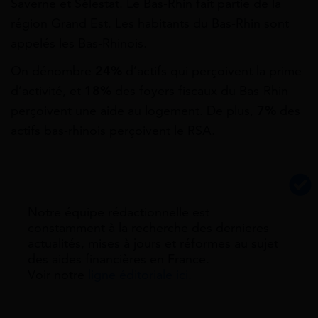
Saverne et Sélestat. Le Bas-Rhin fait partie de la
région Grand Est. Les habitants du Bas-Rhin sont
appelés les Bas-Rhinois.
On dénombre
24%
d’actifs qui perçoivent la prime
d’activité, et
18%
des foyers fiscaux du Bas-Rhin
perçoivent une aide au logement. De plus,
7%
des
actifs bas-rhinois perçoivent le RSA.
Notre équipe rédactionnelle est
constamment à la recherche des dernieres
actualités, mises à jours et réformes au sujet
des aides financières en France.
Voir notre
ligne éditoriale ici.