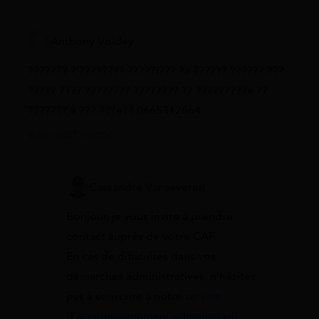
Anthony Voidey
??????? ?’???????? ?????î??? ?à ?????? ?????? ???
????? ???? ???????? ???????? ?? ?????????é ??
??????? à ??? ???é?? 0665312864
8 juin 2021 à 08:55
Cassandre Vanseveren
Bonjour, je vous invite à prendre
contact auprès de votre CAF.
En cas de difficultés dans vos
démarches administratives, n’hésitez
pas à souscrire à notre
service
d’accompagnement administratif
.