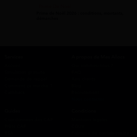
Prime De Noel
Prime de Noël 2026 : conditions, montants,
démarches
Services
A propos de Mes Allocs
Accueil
Qui sommes-nous ?
Simulation gratuite
FAQ
Demande de rappel
Avis clients
Comment ça marche ?
Blog
Cashback
Recrutement
Nous contacter
Guides
Conditions
Coordonnées des CAF
Mentions légales
Prêts CAF
CGUV
RSA
Politique de confidentialité