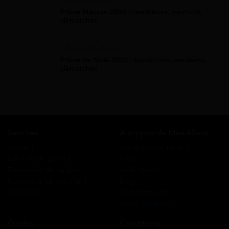
Prime Macron
Prime Macron 2026 : conditions, montant,
démarches
Prime De Noel
Prime de Noël 2026 : conditions, montants,
démarches
Services
A propos de Mes Allocs
Accueil
Qui sommes-nous ?
Simulation gratuite
FAQ
Demande de rappel
Avis clients
Comment ça marche ?
Blog
Cashback
Recrutement
Nous contacter
Guides
Conditions