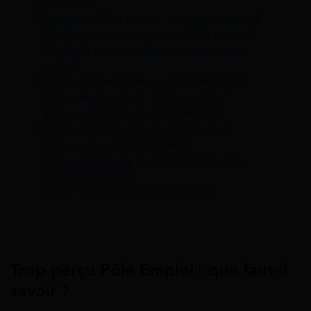
1
Trop perçu Pôle Emploi : que faut-il savoir ?
1.1
C’est quoi un trop-perçu Pôle emploi ?
1.2
Quels sont mes droits en cas de trop
perçu ?
2
Comment demander un dégrèvement ?
2.1
Le dégrèvement : dans quel cas ?
2.2
La Lettre type de dégrèvement
3
Comment s’acquitter du trop perçu ?
3.1
Le recouvrement accepté
3.2
Le contenu de la lettre de demande
d’échelonnement
3.3
Le recouvrement contraignant
Trop perçu Pôle Emploi : que faut-il
savoir ?