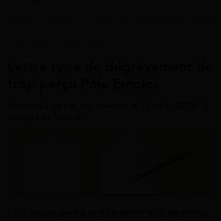
Accueil
>
Guides
>
France Travail & Chômage
>
Trop pe
France Travail & Chômage
Lettre type de dégrèvement de
trop perçu Pôle Emploi
Article rédigé par
Eric Zotoglo
le 11 juillet 2025 - 8
minutes de lecture
Pôle Emploi
peut à tort verser un trop-perçu aux