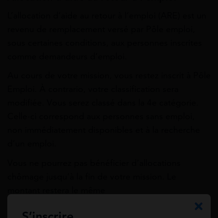
L’allocation d’aide au retour à l’emploi (ARE) est un
revenu de remplacement versé par Pôle emploi,
sous certaines conditions, aux personnes inscrites
comme demandeurs d’emploi.
Au cours de votre mission, vous restez inscrit à Pôle
Emploi. À contrario, votre classification sera
modifiée. Vous serez classé dans la 4
e
catégorie.
Celle-ci correspond aux personnes sans emploi,
non immédiatement disponibles et à la recherche
d’un emploi.
Vous ne pourrez pas bénéficier d’allocations
chômage jusqu’à la fin de votre mission. Le
montant restera le même
Le versement des allocations chômage est
S’inscrire