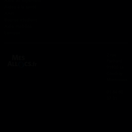
Aide au logement
Aides à la santé
AAH
Bourse étudiant
Aide mobilité
Lexique
2 rue
Panhard
91830 Le
Coudray
Montceaux
01 84 80
37 31