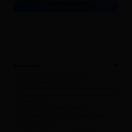
Simulation gratuite
Sommaire
1
Qu’est-ce qu’un contrat civique ?
1.1
Les missions effectuées
1.2
Les conditions pour être volontaire civique
2
Comment faire pour trouver une mission de
service civique ?
2.1
Montant de l’indemnisation
2.2
Avez-vous droit au chômage après un
service civique ?
3
Peut-on cumuler cette indemnité avec