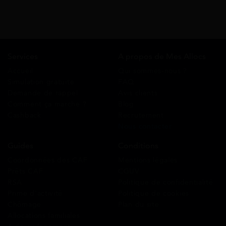
Services
A propos de Mes Allocs
Accueil
Qui sommes-nous ?
Simulation gratuite
FAQ
Demande de rappel
Avis clients
Comment ça marche ?
Blog
Cashback
Recrutement
Nous contacter
Guides
Conditions
Coordonnées des CAF
Mentions légales
Prêts CAF
CGUV
RSA
Politique de confidentialité
Prime d’activité
Politique de cookies
Chômage
Plan du site
Allocations familiales