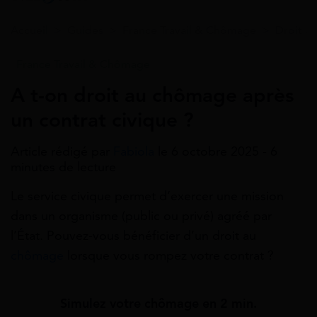
Accueil
>
Guides
>
France Travail & Chômage
>
Droit a
France Travail & Chômage
A t-on droit au chômage après
un contrat civique ?
Article rédigé par
Fabiola
le 6 octobre 2025 - 6
minutes de lecture
Le service civique permet d’exercer une mission
dans un organisme (public ou privé) agréé par
l’État. Pouvez-vous bénéficier d’un droit au
chômage
lorsque vous rompez votre contrat ?
Simulez votre chômage en 2 min.