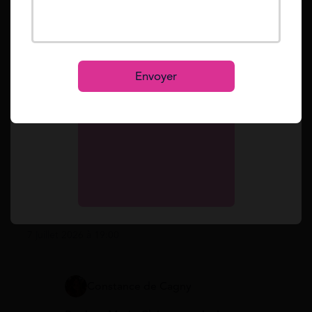
Mot de passe oublié ?
Reset
Vos questions
Se connecter
S’inscrire
Envoyer
marie-claire neuville
Je suis en ASS depuis janvier, mon versement
tombe le 10 du mois ; avec l’augmentation prévue
le 4 mai 2026, est-ce que le montant révisé
s’applique tout de suite au mois de mai ou
seulement sur le paiement suivant ?
7 juillet 2026 à 19:00
Constance de Cagny