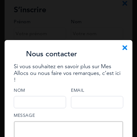
S’inscrire
Votre Email
Prénom
Nom
Votre question*
Téléphone
Nous contacter
Si vous souhaitez en savoir plus sur Mes
Email
Allocs ou nous faire vos remarques, c’est ici
Se connecter
!
Enter your e-mail to reset
password
e-mail
NOM
EMAIL
e-mail
An email with an account activation link has been
password
MESSAGE
sent to your email address.