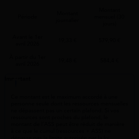
Montant
Montant
Période
mensuel (30
journalier
jours)
Avant le 1er
19,33 €
579,90 €
avril 2026
À partir du 1er
19,48 €
584,4 €
avril 2026
Important
Ce montant est le maximum accordé à une
personne seule dont les ressources mensuelles
ne dépassent pas un certain plafond. Si vos
ressources sont proches du plafond, le
montant de l’ASS peut être réduit de manière
à ce que le cumul (ressources + ASS) ne
dépasse pas la limite autorisée par la loi.