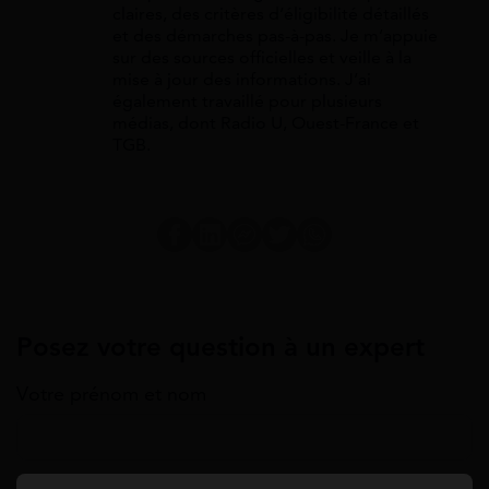
claires, des critères d’éligibilité détaillés
et des démarches pas-à-pas. Je m’appuie
sur des sources officielles et veille à la
mise à jour des informations. J’ai
également travaillé pour plusieurs
médias, dont Radio U, Ouest-France et
TGB.
Posez votre question à un expert
Votre prénom et nom
Annuler la réponse