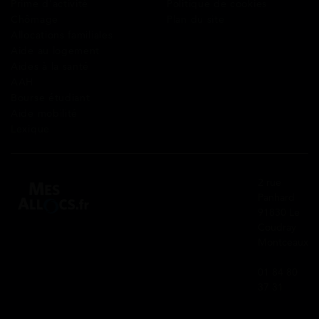
Prime d’activité
Politique de cookies
Chômage
Plan du site
Allocations familiales
Aide au logement
Aides à la santé
AAH
Bourse étudiant
Aide mobilité
Lexique
2 rue
Panhard
91830 Le
Coudray
Montceaux
01 84 80
37 31