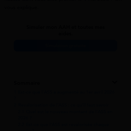
vous explique.
Simuler mon AAH et toutes mes
aides.
Simulation gratuite
Sommaire
1
Est-ce que l’ASS a augmenté au 1er avril 2026
?
2
Revalorisation de l’ASS : ce qu’il faut savoir
2.1
Quel est le nouveau montant de l’ASS en
2026 ?
2.2
Est-ce que l’ASS est revalorisée chaque
année ?