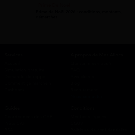
Prime De Noel
Prime de Noël 2026 : conditions, montants,
démarches
Services
A propos de Mes Allocs
Accueil
Qui sommes-nous ?
Simulation gratuite
FAQ
Demande de rappel
Avis clients
Comment ça marche ?
Blog
Cashback
Recrutement
Nous contacter
Guides
Conditions
Coordonnées des CAF
Mentions légales
Prêts CAF
CGUV
RSA
Politique de confidentialité