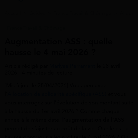
Accueil
>
Guides
>
France Travail & Chômage
>
Allocati
France Travail & Chômage
Augmentation ASS : quelle
hausse le 4 mai 2026 ?
Article rédigé par
Marlyse Perramant
le 28 avril
2026 - 4 minutes de lecture
[Mis à jour le 28/04/2026] Vous percevez
l’
Allocation de solidarité spécifique (ASS)
et vous
vous interrogez sur l’évolution de son montant suite
à la hausse du 1er avril 2026 ? Comme chaque
année à la même date,
l’augmentation de l’ASS
permet de s’ajuster au coût de la vie. Quelle est la
hausse dont vous allez profiter le 4 mai 2026 ? On