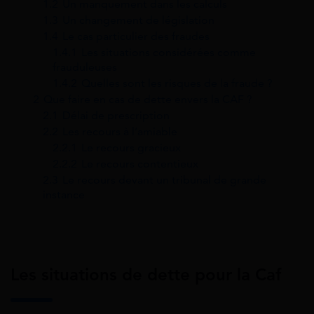
1.2
Un manquement dans les calculs
1.3
Un changement de législation
1.4
Le cas particulier des fraudes
1.4.1
Les situations considérées comme
frauduleuses
1.4.2
Quelles sont les risques de la fraude ?
2
Que faire en cas de dette envers la CAF ?
2.1
Délai de prescription
2.2
Les recours à l’amiable
2.2.1
Le recours gracieux
2.2.2
Le recours contentieux
2.3
Le recours devant un tribunal de grande
instance
Les situations de dette pour la Caf