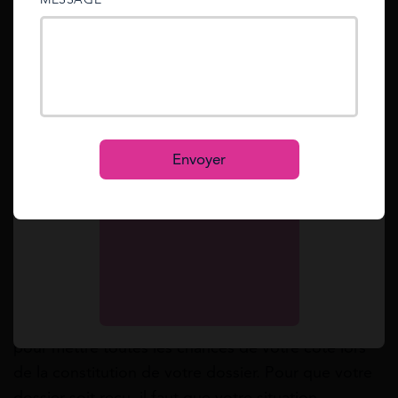
sent to your email address.
Simulation gratuite
Mot de passe oublié ?
Reset
Les recours à l’amiable
Se connecter
S’inscrire
Les recours à l’amiable sont les premières options
Envoyer
pour bénéficier de la remise de dette. Ces recours
sont accessibles pour tous. Cependant, il est
important de savoir que pour bénéficier de la
remise totale de sa dette, il faut que votre dossier
soit très solide.
La rémission totale d’une dette n’est pas accordée
facilement. Notre équipe s’engage à vos côtés
pour mettre toutes les chances de votre côté lors
de la constitution de votre dossier. Pour que votre
dossier soit reçu, il faut que votre situation