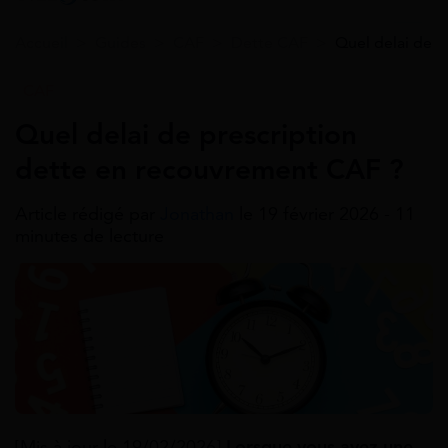
Accueil
>
Guides
>
CAF
>
Dette CAF
>
Quel delai de 
CAF
Quel delai de prescription
dette en recouvrement CAF ?
Article rédigé par
Jonathan
le 19 février 2026 - 11
minutes de lecture
[Mis à jour le 19/02/2026]
Lorsque vous avez une