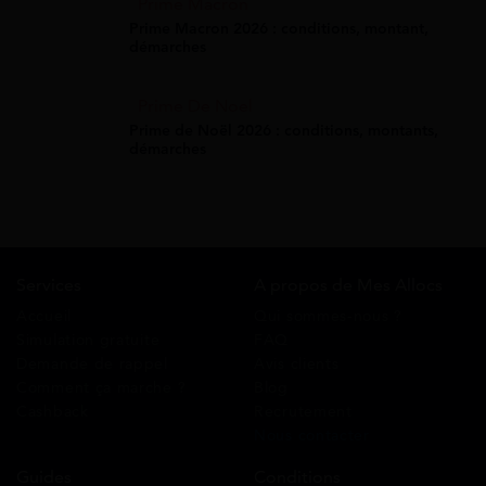
Prime Macron
Prime Macron 2026 : conditions, montant,
démarches
Prime De Noel
Prime de Noël 2026 : conditions, montants,
démarches
Services
A propos de Mes Allocs
Accueil
Qui sommes-nous ?
Simulation gratuite
FAQ
Demande de rappel
Avis clients
Comment ça marche ?
Blog
Cashback
Recrutement
Nous contacter
Guides
Conditions