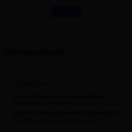
Vos questions
benoît clerc
Je suis en licence, en alternance partielle, et le
CROUS m’affiche “1454 €”. Comment savoir si ce
montant correspond au versement de l’année ou
s’il est découpé en plusieurs paiements ?
6 juin 2026 à 17:30