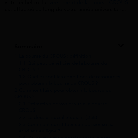
votre échelon
.
Le
versement de la bourse CROUS
est effectué au long de votre année universitaire.
Sommaire
1
La bourse du CROUS : définition
1.1
Qui peut bénéficier de la bourse du
CROUS ?
1.2
Quelles sont les conditions de ressources
pour obtenir la bourse du CROUS ?
2
Comment faire pour obtenir la bourse du
CROUS ?
2.1
Estimation de vos droits à la bourse
CROUS
2.2
Le dossier social étudiant (DSE)
2.3
Comment constituer son dossier social
étudiant en ligne ?
2.4
J’ai soumis mon dossier après la date