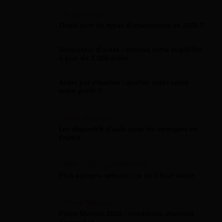
Attestation
Quels sont les types d’attestations en 2026 ?
Simulateur d'aides : estimez votre éligibilité
à plus de 2 000 aides
Aides par situation : quelles aides selon
votre profil ?
Aide Étranger
Les dispositifs d'aide pour les étrangers en
France
Plan D'Épargne Retraite
Plan épargne retraite : ce qu'il faut savoir
Prime Macron
Prime Macron 2026 : conditions, montant,