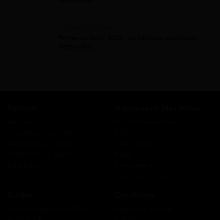
démarches
Prime De Noel
Prime de Noël 2026 : conditions, montants,
démarches
Services
A propos de Mes Allocs
Accueil
Qui sommes-nous ?
Simulation gratuite
FAQ
Demande de rappel
Avis clients
Comment ça marche ?
Blog
Cashback
Recrutement
Nous contacter
Guides
Conditions
Coordonnées des CAF
Mentions légales
Prêts CAF
CGUV