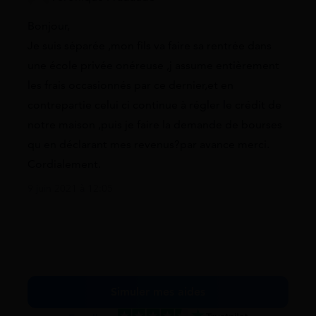
Bonjour,
Je suis séparée ,mon fils va faire sa rentrée dans
une école privée onéreuse ,j assume entièrement
les frais occasionnés par ce dernier,et en
contrepartie celui ci continue à régler le crédit de
notre maison ,puis je faire la demande de bourses
qu en déclarant mes revenus?par avance merci.
Cordialement.
9 juin 2021 à 12:05
Simuler mes aides