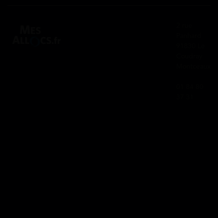
2 rue
Panhard
91830 Le
Coudray
Montceaux
01 84 80
37 31