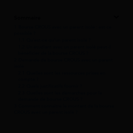
Sommaire
1
Bourse CROUS avec un parent isolé : est-ce
possible ?
1.1
Qu’est-ce qu’un parent isolé ?
1.2
Un étudiant avec un parent isolé peut-il
bénéficier de la bourse CROUS ?
2
Demande de bourse CROUS avec un parent
isolé
2.1
Quelles sont les ressources prises en
compte ?
2.2
Quels justificatifs fournir ?
2.3
Quelles sont les démarches pour la
demande de bourse CROUS ?
3
Comment connaître le montant de la bourse
CROUS avec un parent isolé ?