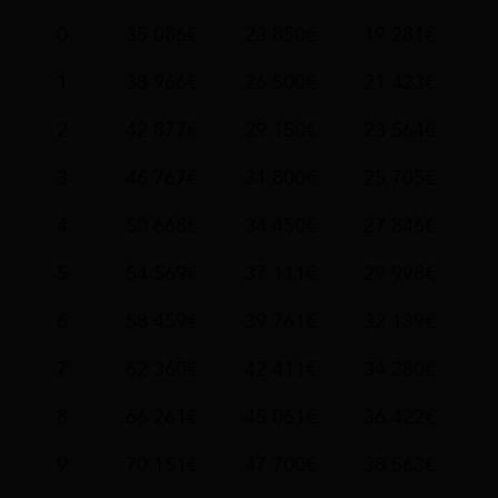
0
35 086€
23 850€
19 281€
1
1
38 966€
26 500€
21 423€
1
2
42 877€
29 150€
23 564€
2
3
46 767€
31 800€
25 705€
2
4
50 668€
34 450€
27 846€
2
5
54 569€
37 111€
29 998€
2
6
58 459€
39 761€
32 139€
2
7
62 360€
42 411€
34 280€
3
8
66 261€
45 061€
36 422€
3
9
70 151€
47 700€
38 563€
3