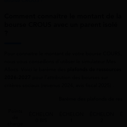
bourse CROUS ?
Comment connaître le montant de la
bourse CROUS avec un parent isolé
?
Pour connaitre le montant de votre bourse COURS,
nous vous conseillons d’utiliser le simulateur Mes
Allocs. Voici le barème des
plafonds de ressources
2026-2027
pour l’attribution des bourses sur
critères sociaux (revenus 2024, avis fiscal 2025) .
Barème des plafonds de ress
Points
ÉCHELON
ÉCHELON
ÉCHELON
ÉC
de
0 BIS
1
2
charge