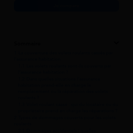
Je compare
Sommaire
1
La couverture des volets roulants cassés par
l’assurance habitation
1.1
Les volets roulants sont-ils couverts par
l’assurance habitation ?
1.2
Dans quelles situations l’assurance
habitation prend-elle en charge le
remplacement ou la réparation des volets
roulants ?
1.3
Volet roulant cassé : qui du locataire ou du
propriétaire prend en charge les réparations ?
2
Types de dommages couverts pour les volets
roulants
2.1
Dommages accidentels : quelles