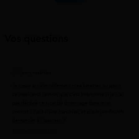
Vos questions
emy mathieu
Je casse accidentellement mes lunettes au sport
ce week-end : est-ce que c’est indemnisé si je n’ai
pas déclaré ce type de dommage dans mon
contrat ? Faut-il une franchise, et quels justificatifs
demander à l’assureur ?
12 juillet 2026 à 17:30