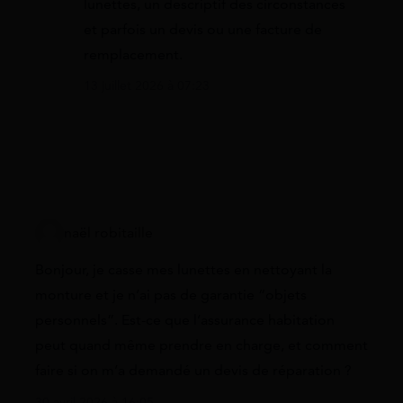
lunettes, un descriptif des circonstances
et parfois un devis ou une facture de
remplacement.
13 juillet 2026 à 07:23
naël robitaille
Bonjour, je casse mes lunettes en nettoyant la
monture et je n’ai pas de garantie “objets
personnels”. Est-ce que l’assurance habitation
peut quand même prendre en charge, et comment
faire si on m’a demandé un devis de réparation ?
30 avril 2026 à 16:05