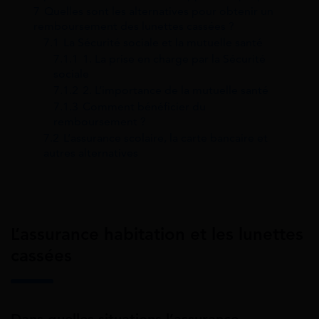
7
Quelles sont les alternatives pour obtenir un
remboursement des lunettes cassées ?
7.1
La Sécurité sociale et la mutuelle santé
7.1.1
1. La prise en charge par la Sécurité
sociale
7.1.2
2. L’importance de la mutuelle santé
7.1.3
Comment bénéficier du
remboursement ?
7.2
L’assurance scolaire, la carte bancaire et
autres alternatives
L’assurance habitation et les lunettes
cassées