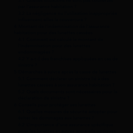
3.1
Quelles situations ne sont pas couvertes
par l’assurance habitation ?
3.2
La négligence ou l’utilisation inappropriée
influencent-elles la couverture ?
4
Montant de l’indemnisation de l’assurance
habitation pour des lunettes cassées
4.1
Comment est calculé le montant de
l’indemnisation pour des lunettes
endommagées ?
4.2
Y a-t-il des franchises appliquées en cas de
sinistre ?
5
Démarches à suivre après la casse de lunettes
5.1
Comment déclarer un sinistre lié à des
lunettes cassées à son assurance habitation ?
5.2
Quels documents sont nécessaires pour la
déclaration de sinistre ?
6
Conseils pour protéger ses lunettes
6.1
Quelles mesures de sécurité adopter pour
éviter les dommages aux lunettes ?
6.2
L’importance d’une assurance spécifique
pour les lunettes et autres appareils optiques