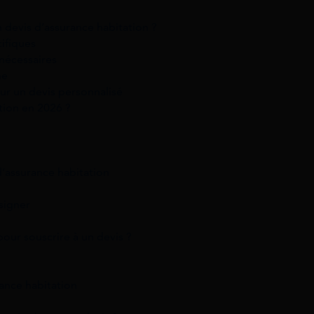
 devis d’assurance habitation ?
cifiques
 nécessaires
ne
our un devis personnalisé
tion en 2026 ?
d’assurance habitation
signer
our souscrire à un devis ?
rance habitation