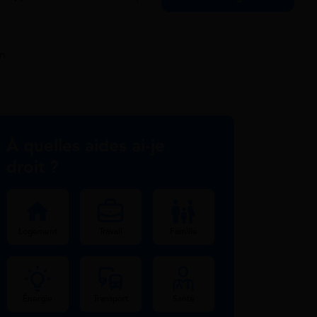
in
À quelles aides ai-je
droit ?
Logement
Travail
Famille
Énergie
Transport
Santé