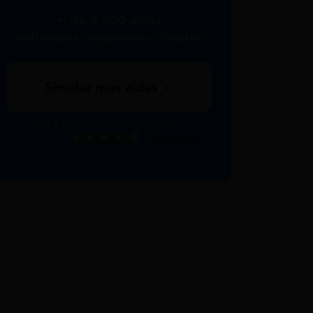
+ de 2 500 aides
nationales, régionales, locales
Simuler mes aides
267 € reçus en moyenne par mois
Excellent
Voir nos avis Trustpilot