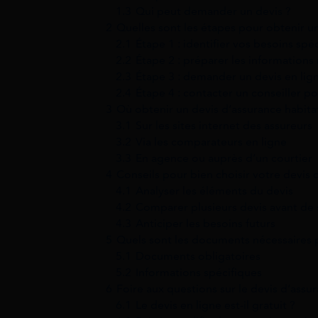
1.3
Qui peut demander un devis ?
2
Quelles sont les étapes pour obtenir un
2.1
Étape 1 : identifier vos besoins spé
2.2
Étape 2 : préparer les informations
2.3
Étape 3 : demander un devis en lig
2.4
Étape 4 : contacter un conseiller p
3
Où obtenir un devis d’assurance habita
3.1
Sur les sites internet des assureurs
3.2
Via les comparateurs en ligne
3.3
En agence ou auprès d’un courtier
4
Conseils pour bien choisir votre devis 
4.1
Analyser les éléments du devis
4.2
Comparer plusieurs devis avant de 
4.3
Anticiper les besoins futurs
5
Quels sont les documents nécessaires p
5.1
Documents obligatoires
5.2
Informations spécifiques
6
Foire aux questions sur le devis d’assu
6.1
Le devis en ligne est-il gratuit ?