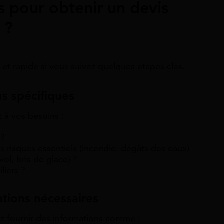
s pour obtenir un devis
 ?
et rapide si vous suivez quelques étapes clés.
ns spécifiques
 à vos besoins :
 ?
 risques essentiels (incendie, dégâts des eaux)
vol, bris de glace) ?
liers ?
ations nécessaires
ez fournir des informations comme :