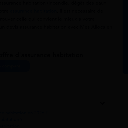
’assurance habitation (incendie, dégât des eaux,
votre
assurance habitation
, il est nécessaire de
rouver celle qui convient le mieux à votre
un devis assurance habitation avec Mes Allocs en
offre d’assurance habitation
e compare
e habitation en 2026 ?
abitation ?
habitation