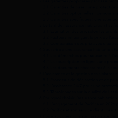
2
Les garanties proposées par l’assurance
2.1
Garanties de base : une protection
2.2
Garanties optionnelles : personnali
2.3
Garanties spécifiques : une attentio
3
Le tarif de l’assurance habitation Pacifi
3.1
Estimation des prix selon les profils
3.2
Facteurs influençant le prix de l’as
3.3
Comparaison des prix avec d’autres
4
Souscrire à une assurance habitation Pa
4.1
Les démarches pour souscrire à l’as
4.2
La souscription en ligne : une proc
4.3
Les documents nécessaires à la sou
5
L’assistance et la gestion des sinistres 
5.1
Processus de déclaration et de pris
5.2
L’assistance 24/7 pour une protect
5.3
Témoignages sur la qualité de l’assi
6
Pourquoi choisir l’assurance habitation 
6.1
L’engagement de Pacifica en 2026 
6.2
Pacifica et son service client : réacti
7
Foire aux questions sur l’assurance habi