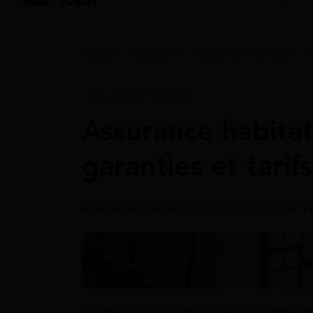
Accueil
>
Guides
>
Assurance habitation
Assurance Habitation
Assurance habitati
garanties et tarif
Article rédigé par
Marina Ada Ondo
le 1
Premier assureur français en « garantie de