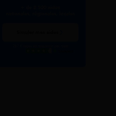
+ de 2 500 aides
nationales, régionales, locales
Simuler mes aides
267 € reçus en moyenne par mois
Excellent
Voir nos avis Trustpilot