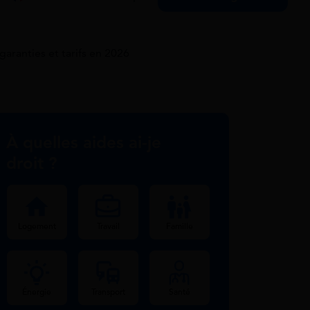
 garanties et tarifs en 2026
À quelles aides ai-je
droit ?
Logement
Travail
Famille
Énergie
Transport
Santé