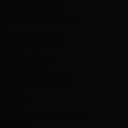
 habitation Pacifica
 essentielle pour votre logement
sez votre protection
n particulière pour les biens de valeur
ca
 (locataire, propriétaire, PNO)
surance habitation chez Pacifica
 assureurs en 2026
cifica
surance habitation Pacifica
édure simple et rapide
scription
avec l’assurance habitation Pacifica
e en charge des sinistres
ion continue
stance Pacifica
Pacifica ?
pour une couverture complète et efficace
vité et qualité
tation Pacifica