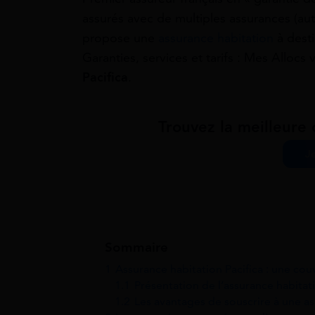
assurés avec de multiples assurances (auto
propose une
assurance habitation
à desti
Garanties, services et tarifs : Mes Allocs 
Pacifica
.
Trouvez la meilleure 
J
Sommaire
1
Assurance habitation Pacifica : une co
1.1
Présentation de l’assurance habitati
1.2
Les avantages de souscrire à une as