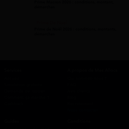
Prime Macron 2026 : conditions, montant,
démarches
Prime De Noel
Prime de Noël 2026 : conditions, montants,
démarches
Services
A propos de Mes Allocs
Accueil
Qui sommes-nous ?
Simulation gratuite
FAQ
Demande de rappel
Avis clients
Comment ça marche ?
Blog
Cashback
Recrutement
Nous contacter
Guides
Conditions