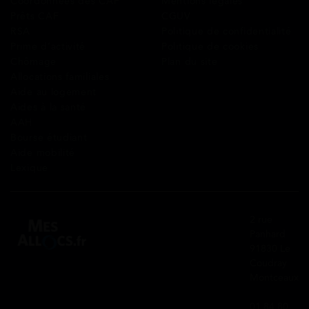
Coordonnées des CAF
Mentions légales
Prêts CAF
CGUV
RSA
Politique de confidentialité
Prime d’activité
Politique de cookies
Chômage
Plan du site
Allocations familiales
Aide au logement
Aides à la santé
AAH
Bourse étudiant
Aide mobilité
Lexique
2 rue
Panhard
91830 Le
Coudray
Montceaux
01 84 80