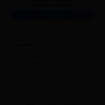
Trouvez la meilleure offre
d’assurance habitation
Je compare
Sommaire
1
Un étudiant en logement CROUS a-t-il besoin
d’une assurance habitation ?
1.1
L’assurance habitation est-elle obligatoire
pour un logement CROUS ?
1.2
Quels sont les risques couverts par une
assurance habitation pour un étudiant ?
2
Comment choisir une assurance habitation
adaptée à un logement étudiant CROUS ?
2.1
Les critères à prendre en compte pour
bien choisir son assurance habitation
2.2
Comparaison des offres d’assurance