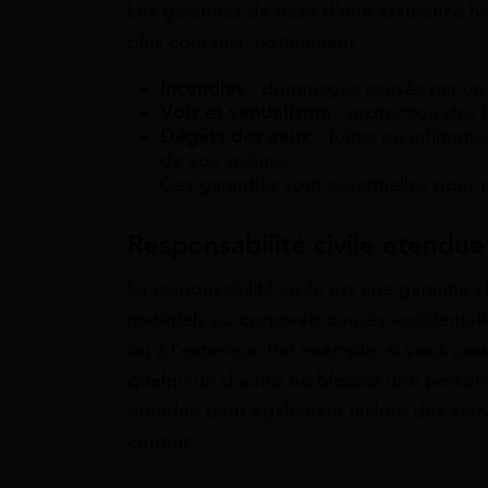
Les garanties de base d’une assurance hab
plus courants, notamment :
Incendies
: dommages causés par un f
Vols et vandalisme
: protection des b
Dégâts des eaux
: fuites ou infiltr
de vos voisins.
Ces garanties sont essentielles pour 
Responsabilité civile étendu
La responsabilité civile est une garantie
matériels ou corporels causés accidentel
ou à l’extérieur. Par exemple, si vous ca
quelqu’un d’autre ou blessez une personne
étendue peut également inclure des activi
contrat.