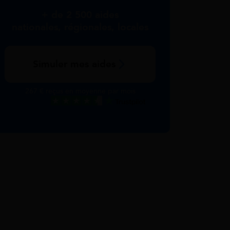
+ de 2 500 aides
nationales, régionales, locales
Simuler mes aides
267 € reçus en moyenne par mois
Excellent
Voir nos avis Trustpilot