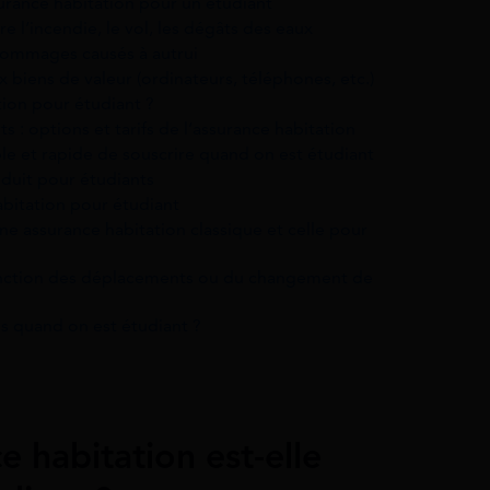
surance habitation pour un étudiant
e l’incendie, le vol, les dégâts des eaux
dommages causés à autrui
 biens de valeur (ordinateurs, téléphones, etc.)
ion pour étudiant ?
s : options et tarifs de l’assurance habitation
le et rapide de souscrire quand on est étudiant
éduit pour étudiants
abitation pour étudiant
une assurance habitation classique et celle pour
onction des déplacements ou du changement de
es quand on est étudiant ?
 habitation est-elle