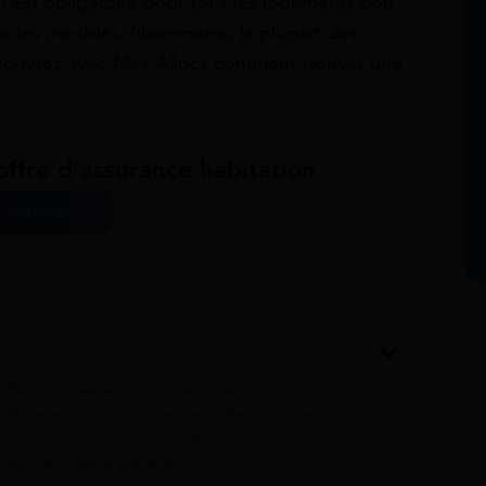
n
est obligatoire pour tous les logements non
r les meublés. Néanmoins, la plupart des
Découvrez avec Mes Allocs comment trouver une
offre d’assurance habitation
e compare
elle nécessaire pour un étudiant ?
ême en location ou en résidence universitaire
t et la protection contre les sinistres
 sans assurance habitation