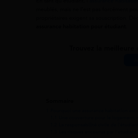
En tant qu’étudiant, l’
assurance habitatio
meublés, mais ne l’est pas forcément pou
propriétaires exigent sa souscription. 
assurance habitation pour étudiant
.
Trouvez la meilleure 
J
Sommaire
1
Pourquoi une assurance habitation est-
1.1
Une couverture pour le logement, m
1.2
La responsabilité civile de l’étudian
1.3
Les risques encourus par l’étudiant