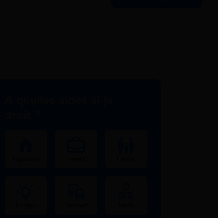
À quelles aides ai-je
droit ?
Logement
Travail
Famille
Énergie
Transport
Santé