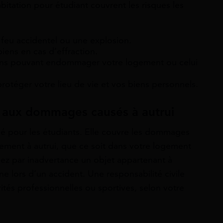
itation pour étudiant couvrent les risques les
eu accidentel ou une explosion.
iens en cas d’effraction.
ations pouvant endommager votre logement ou celui
protéger votre lieu de vie et vos biens personnels.
e aux dommages causés à autrui
 clé pour les étudiants. Elle couvre les dommages
lement à autrui, que ce soit dans votre logement
ssez par inadvertance un objet appartenant à
 lors d’un accident. Une responsabilité civile
tés professionnelles ou sportives, selon votre