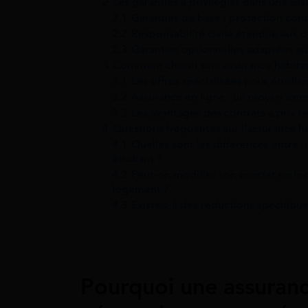
2
Les garanties à privilégier dans une as
2.1
Garanties de base : protection contr
2.2
Responsabilité civile étendue aux 
2.3
Garanties optionnelles adaptées aux
3
Comment choisir une assurance habitat
3.1
Les offres spécialisées pour étudiant
3.2
Assurance en ligne : un moyen simp
3.3
Les avantages des contrats à prix r
4
Questions fréquentes sur l’assurance h
4.1
Quelles sont les différences entre 
étudiant ?
4.2
Peut-on modifier son contrat en f
logement ?
4.3
Existe-t-il des réductions spécifiqu
Pourquoi une assurance