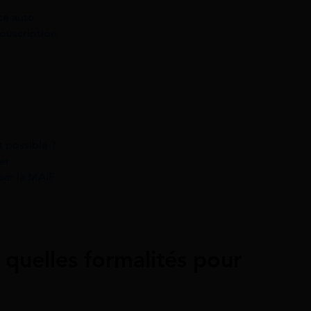
nce auto
souscription
t possible ?
er
par la MAIF
 quelles formalités pour