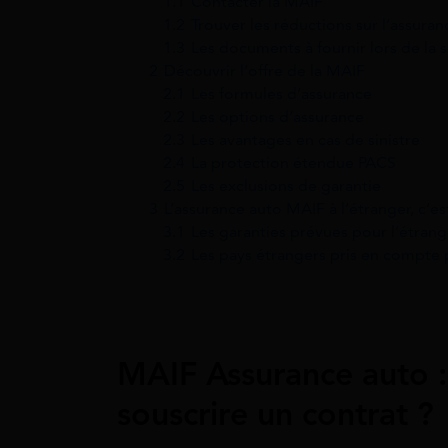
1.1
Contacter la MAIF
1.2
Trouver les réductions sur l’assura
1.3
Les documents à fournir lors de la 
2
Découvrir l’offre de la MAIF
2.1
Les formules d’assurance
2.2
Les options d’assurance
2.3
Les avantages en cas de sinistre
2.4
La protection étendue PACS
2.5
Les exclusions de garantie
3
L’assurance auto MAIF à l’étranger, c’es
3.1
Les garanties prévues pour l’étrang
3.2
Les pays étrangers pris en compte 
MAIF Assurance auto :
souscrire un contrat ?