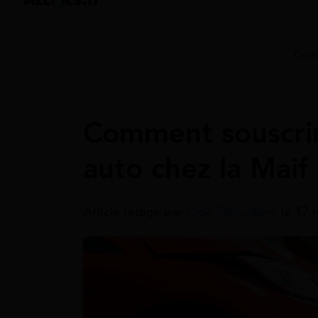
Accueil
>
Guides
>
Assurance auto
>
Comm
Assurance Auto
Comment souscrir
auto chez la Maif
Article rédigé par
Cloé Giroudière
le 17 