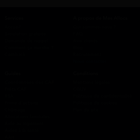
Services
A propos de Mes Allocs
Accueil
Qui sommes-nous ?
Simulation gratuite
FAQ
Demande de rappel
Avis clients
Comment ça marche ?
Blog
Cashback
Recrutement
Nous contacter
Guides
Conditions
Coordonnées des CAF
Mentions légales
Prêts CAF
CGUV
RSA
Politique de confidentialité
Prime d’activité
Politique de cookies
Chômage
Plan du site
Allocations familiales
Aide au logement
Aides à la santé
AAH