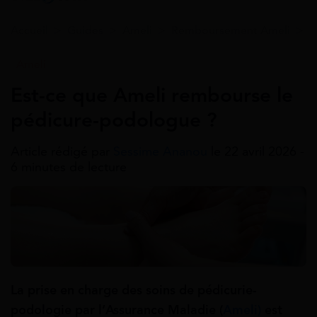
Accueil
>
Guides
>
Ameli
>
Remboursement Ameli
>
E
Ameli
Est-ce que Ameli rembourse le
pédicure-podologue ?
Article rédigé par
Sessime Ananou
le 22 avril 2026 -
6 minutes de lecture
La prise en charge des soins de pédicurie-
podologie par l’Assurance Maladie (
Ameli)
est