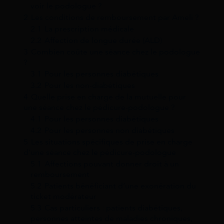
voir le podologue ?
2
Les conditions de remboursement par Ameli ?
2.1
La prescription médicale
2.2
Affection de longue durée (ALD)
3
Combien coûte une séance chez le podologue
?
3.1
Pour les personnes diabétiques
3.2
Pour les non-diabétiques
4
Quelle prise en charge de la mutuelle pour
une séance chez le pédicure-podologue ?
4.1
Pour les personnes diabétiques
4.2
Pour les personnes non diabétiques
5
Les situations spécifiques de prise en charge
d’une séance chez le pédicure-podologue
5.1
Affections pouvant donner droit à un
remboursement
5.2
Patients bénéficiant d’une exonération du
ticket modérateur
5.3
Cas particuliers : patients diabétiques,
personnes atteintes de maladies chroniques,