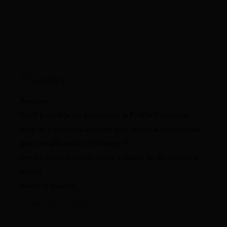
elodie D
Bonjour,
Est-il possible de percevoir la PreParE avec un
emploi à temps partiel et des revenus complétés
par une allocation chômage ?
famille deux parents deux enfants (le deuxième a
un an)
Merci d’avance.
24 août 2022 à 14:31