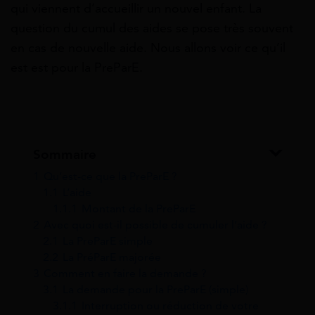
qui viennent d’accueillir un nouvel enfant. La
question du cumul des aides se pose très souvent
en cas de nouvelle aide. Nous allons voir ce qu’il
est est pour la PreParE.
Sommaire
1
Qu’est-ce que la PreParE ?
1.1
L’aide
1.1.1
Montant de la PreParE
2
Avec quoi est-il possible de cumuler l’aide ?
2.1
La PreParE simple
2.2
La PréParE majorée
3
Comment en faire la demande ?
3.1
La demande pour la PreParE (simple)
3.1.1
Interruption ou réduction de votre