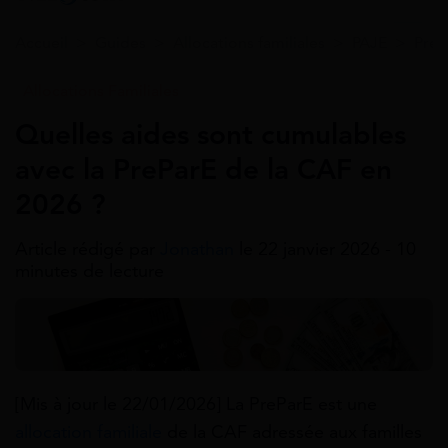
Accueil
>
Guides
>
Allocations familiales
>
PAJE
>
PreP
Allocations Familiales
Quelles aides sont cumulables
avec la PreParE de la CAF en
2026 ?
Article rédigé par
Jonathan
le 22 janvier 2026 - 10
minutes de lecture
[Mis à jour le 22/01/2026] La PreParE est une
allocation familiale
de la CAF adressée aux familles