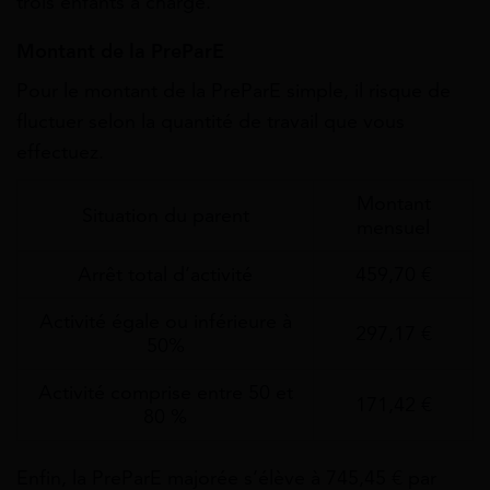
trois enfants à charge.
Montant de la PreParE
Pour le montant de la PreParE simple,
il risque de
fluctuer selon la quantité de travail que vous
effectuez.
Montant
Situation du parent
mensuel
Arrêt total d’activité
459,70 €
Activité égale ou inférieure à
297,17 €
50%
Activité comprise entre 50 et
171,42 €
80 %
Enfin, la PreParE majorée s’élève à 745,45 € par