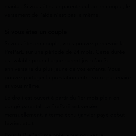
marital. Si vous êtes un parent seul ou en couple, le
versement de l’aide n’est pas le même.
Si vous êtes un couple
Si vous êtes en couple, vous pouvez percevoir la
PreParE sur une période de 24 mois. Cette durée
est valable pour chaque
parent jusqu’au 3
e
anniversaire du plus jeune de vos enfants. Vous
pouvez partager la prestation entre votre partenaire
et vous même.
Le droit est ouvert à partir du 1
er
mois plein en
congé parental. La PreParE est versée
mensuellement, à terme échu (janvier payé début
février, etc.).
Pour la
PreParE majorée, vous pouvez la