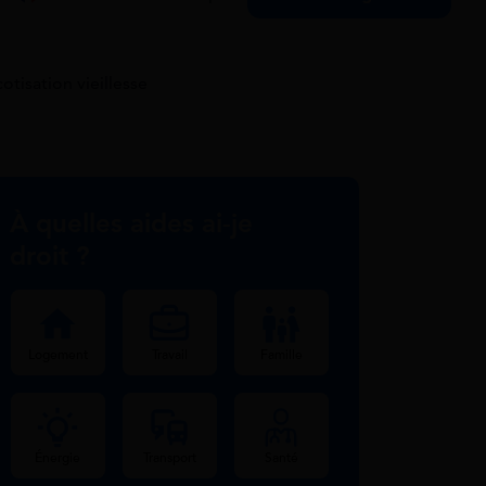
otisation vieillesse
À quelles aides ai-je
droit ?
Logement
Travail
Famille
Énergie
Transport
Santé