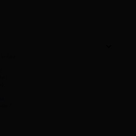
l’enfant
E
de ?
e)
ée
aide ?