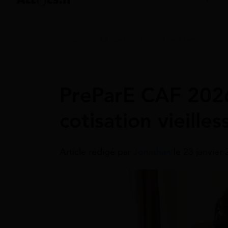
Accueil
>
Guides
>
Allocations familiales
Allocations Familiales
PreParE CAF 2026
cotisation vieilles
Article rédigé par
Jonathan
le 23 janvier