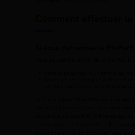
Lire Aussi :
Comment cumuler PreParE CA
Comment effectuer la
Si vous demandez la PreParE 
Vous pouvez bénéficier de la PreParE si v
Vous avez au moins un enfant de moi
Vous avez interrompu (totalement ou
partiellement) votre activité professio
La PreParE peut être attribuée à un seul 
aux deux (le montant est alors divisé par d
peuvent la percevoir en même temps ou
successivement. Pour en faire la demand
pouvez faire une démarche en ligne aupr