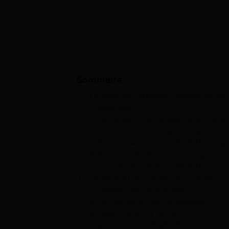
Sommaire
1
La Prestation Partagée d’Education de 
1.1
Définition
1.2
Les différentes formes de la PrePar
2
Comment effectuer la demande de l’ai
2.1
Si vous demandez la PreParE (simpl
2.2
Pour les salariés du secteur privé
2.3
Si vous demandez la PreParE major
3
Quelles sont les conditions d’accès à l’
3.1
Conditions d’attribution
3.2
La PreParE et les 8 trimestres
4
Comment recevoir l’aide ?
4.1
Montant de la PréParE