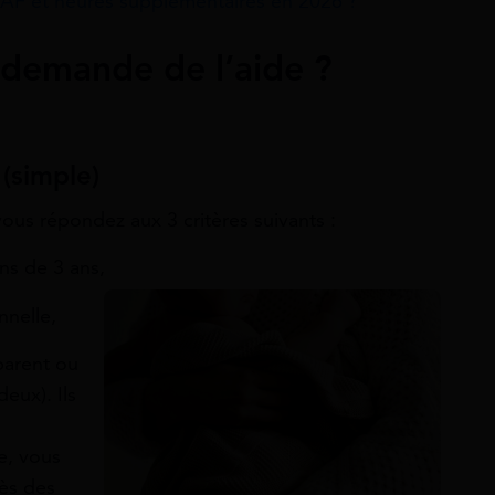
F et heures supplémentaires en 2026 ?
 demande de l’aide ?
(simple)
ous répondez aux 3 critères suivants :
ns de 3 ans,
nnelle,
parent ou
eux). Ils
e, vous
ès des