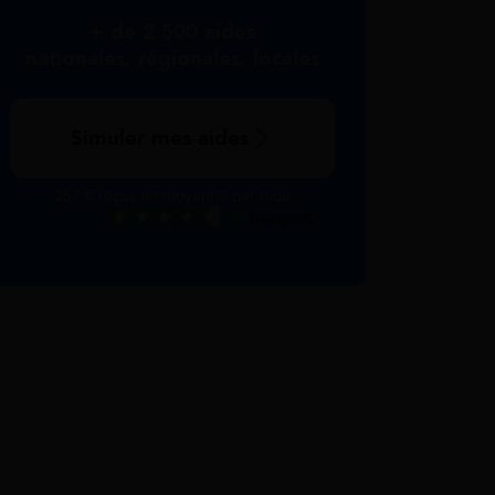
+ de 2 500 aides
nationales, régionales, locales
Simuler mes aides
267 € reçus en moyenne par mois
Excellent
Voir nos avis Trustpilot