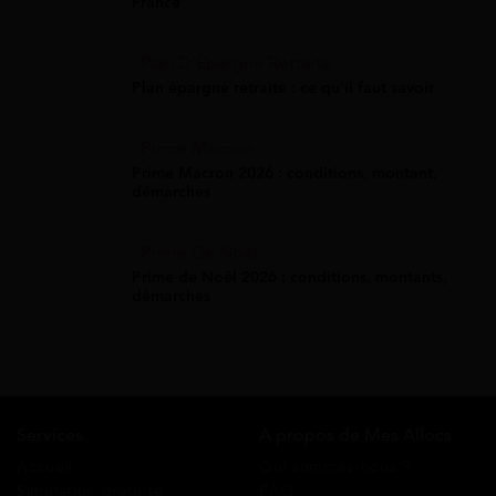
France
Plan D'Épargne Retraite
Plan épargne retraite : ce qu'il faut savoir
Prime Macron
Prime Macron 2026 : conditions, montant,
démarches
Prime De Noel
Prime de Noël 2026 : conditions, montants,
démarches
Services
A propos de Mes Allocs
Accueil
Qui sommes-nous ?
Simulation gratuite
FAQ