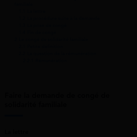
familiale
1.1
La lettre
1.2
La procédure suite à la demande
1.3
La prise de congé
1.4
Fin de congé
2
Le congé de solidarité familiale
2.1
Petite définition
2.2
La question de la rémunération
2.2.1
Rémunération
Faire la demande de congé de
solidarité familiale
La lettre