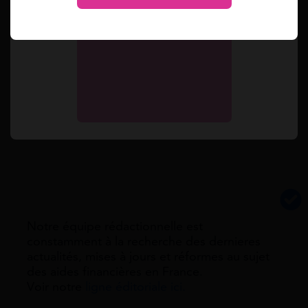
centre national de gestion des demandes
d’allocations journalières d’accompagnement d’une
personne en fin de vie (Cnajap).
Simulez toutes vos aides en 2 min.
Simulation gratuite
Notre équipe rédactionnelle est
constamment à la recherche des dernieres
actualités, mises à jours et réformes au sujet
des aides financières en France.
Voir notre
ligne éditoriale ici.