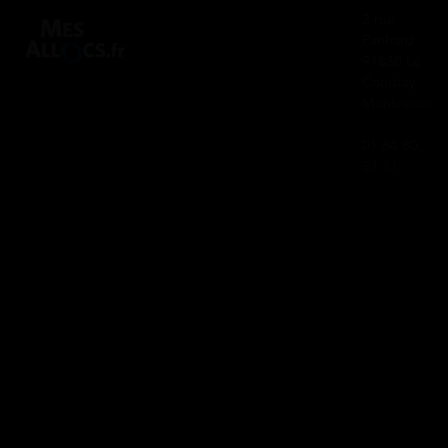
2 rue
Panhard
91830 Le
Coudray
Montceaux
01 84 80
37 31