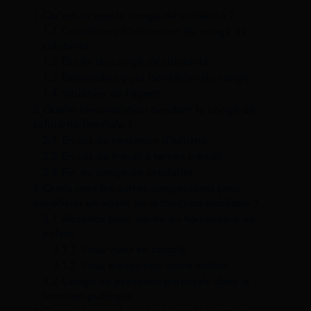
1
Qu’est-ce que le congé de solidarité ?
1.1
Conditions d’obtention du congé de
solidarité
1.2
Durée du congé de solidarité
1.3
Démarches pour bénéficier du congé
1.4
Situation de l’agent
2
Quelle rémunération pendant le congé de
solidarité familiale ?
2.1
En cas de cessation d’activité
2.2
En cas de travail à temps partiel
2.3
Fin du congé de solidarité
3
Quels sont les autres congés dont peut
bénéficier un agent de la fonction publique ?
3.1
Absence pour garde ou handicap d’un
enfant
3.1.1
Vous vivez en couple
3.1.2
Vous élevez seul votre enfant
3.2
Congé de présence parentale dans la
fonction publique