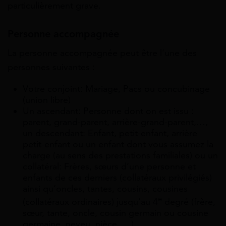
particulièrement grave.
Personne accompagnée
La personne accompagnée peut être l’une des
personnes suivantes :
Votre
conjoint
: Mariage, Pacs ou concubinage
(union libre)
Un
ascendant
: Personne dont on est issu :
parent, grand-parent, arrière-grand-parent,…
,
un
descendant
: Enfant, petit-enfant, arrière
petit-enfant
ou un enfant dont vous assumez la
charge (au sens des prestations familiales) ou un
collatéral
: Frères, sœurs d’une personne et
enfants de ces derniers (collatéraux privilégiés)
ainsi qu’oncles, tantes, cousins, cousines
e
(collatéraux ordinaires)
jusqu’au 4
degré (frère,
sœur, tante, oncle, cousin germain ou cousine
germaine, neveu, nièce, …)