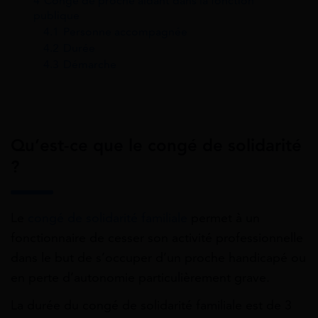
4
Congé de proche aidant dans la fonction
publique
4.1
Personne accompagnée
4.2
Durée
4.3
Démarche
Qu’est-ce que le congé de solidarité
?
Le
congé de solidarité familiale
permet à un
fonctionnaire de cesser son activité professionnelle
dans le but de s’occuper d’un proche handicapé ou
en perte d’autonomie particulièrement grave.
La durée du congé de solidarité familiale est de 3