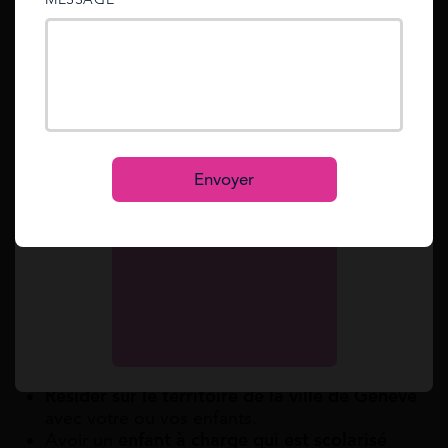
sent to your email address.
Lire Aussi :
Allocation rentrée scolaire en IME : est-
ce possible ?
Mot de passe oublié ?
Reset
L’allocation de rentrée scolaire en
Se connecter
Suisse en 2026
S’inscrire
Envoyer
Les conditions de l’allocation de rentrée
scolaire en Suisse 2026
Pour bénéficier de l’allocation de rentrée scolaire
en Suisse qui se présente sous la forme d’une carte,
vous devez :
Résider sur le territoire de la ville de Genève
avec votre ou vos enfants.
Avoir un
enfant à charge qui est scolarisé