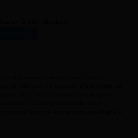
des en 2 min. Gratuit.
ation gratuite
amiliale est une aide financière qui vise à
 cas de prêt pour une accession à la propriété. La
toutefois la première condition à remplir pour
e variera principalement en fonction de la
ccéder à cette aide si vous n’êtes pas éligible à