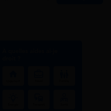
À quelles aides ai-je
droit ?
Logement
Travail
Famille
Énergie
Transport
Santé