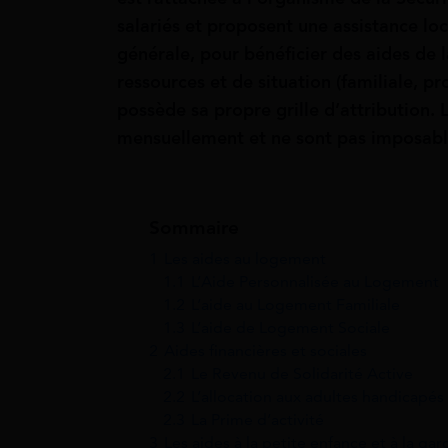
salariés et proposent une assistance lo
générale, pour bénéficier des aides de 
ressources et de situation (familiale, 
possède sa propre grille d’attribution. 
mensuellement et ne sont pas imposabl
Sommaire
1
Les aides au logement
1.1
L’Aide Personnalisée au Logement
1.2
L’aide au Logement Familiale
1.3
L’aide de Logement Sociale
2
Aides financières et sociales
2.1
Le Revenu de Solidarité Active
2.2
L’allocation aux adultes handicapés
2.3
La Prime d’activité
3
Les aides à la petite enfance et à la ga