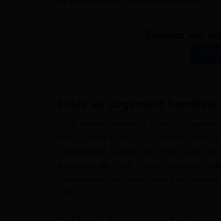
ne pas dépasser pour en bénéficier.
Simulez vos ai
Simul
L’aide au Logement Familiale
De la même manière, l’Aide au Logement F
alléger votre loyer ou vos mensualités en
composition familiale de votre foyer est 
bénéficier de l’ALF : votre montant d’aid
composition de votre foyer. Vous pouvez a
l’APL.