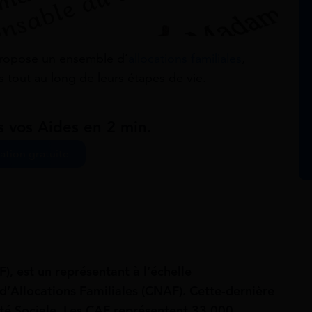
propose un ensemble d’
allocations familiales
,
s tout au long de leurs étapes de vie.
s vos Aides en 2 min.
ation gratuite
), est un représentant à l’échelle
d’Allocations Familiales (CNAF). Cette-dernière
ité Sociale. Les CAF représentent 33 000