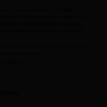
vous ne pouvez bénéficier ni de l’Aide
ogement Familial, selon certains critères autres
laires pour les 3 aides). Ainsi, vous pouvez
pectent certains plafonds selon votre lieu de
3).
diants, contrairement à la croyance populaire qui
ogement par excellence.
cumulables.
e : âge, conditions, montant
ciales