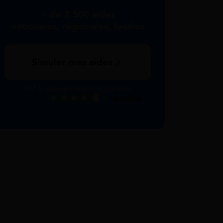
+ de 2 500 aides
nationales, régionales, locales
Simuler mes aides
267 € reçus en moyenne par mois
Excellent
Voir nos avis Trustpilot