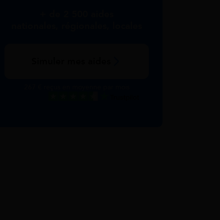
+ de 2 500 aides
nationales, régionales, locales
Simuler mes aides
267 € reçus en moyenne par mois
Excellent
Voir nos avis Trustpilot