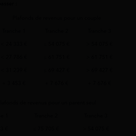
passer :
Plafonds de revenus pour un couple
Tranche 1
Tranche 2
Tranche 3
< 24 333 €
≤ 54 075 €
> 54 075 €
< 27 786 €
≤ 61 751 €
> 61 751 €
< 31 239 €
≤ 69 427 €
> 69 427 €
+ 3 453 €
+ 7 676 €
+ 7 676 €
lafonds de revenus pour un parent seul
he 1
Tranche 2
Tranche 3
3 €
≤ 75 705 €
> 54 075 €