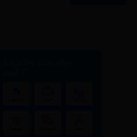
À quelles aides ai-je
droit ?
Logement
Travail
Famille
Énergie
Transport
Santé