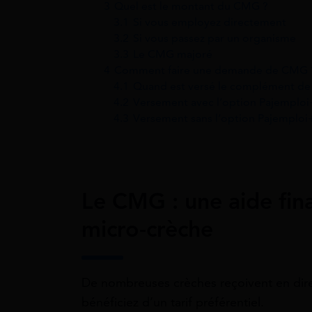
3
Quel est le montant du CMG ?
3.1
Si vous employez directement
3.2
Si vous passez par un organisme
3.3
Le CMG majoré
4
Comment faire une demande de CMG 
4.1
Quand est versé le complément de 
4.2
Versement avec l’option Pajemploi
4.3
Versement sans l’option Pajemploi
Le CMG : une aide fina
micro-crèche
De nombreuses crèches reçoivent en dire
bénéficiez d’un tarif préférentiel.