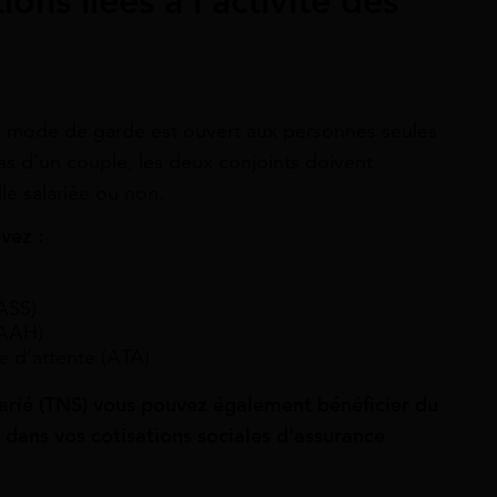
ions liées à l’activité des
u mode de garde est ouvert aux personnes seules
cas d’un couple, les deux conjoints doivent
le salariée ou non.
evez :
(ASS)
(AAH)
re d’attente (ATA)
alarié (TNS) vous pouvez également bénéficier du
dans vos cotisations sociales d’assurance