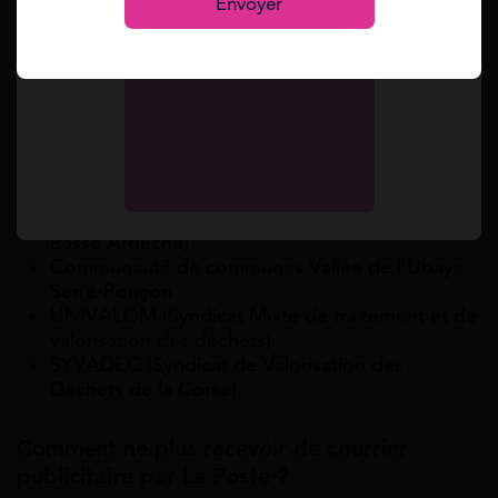
Envoyer
Littoral
Ville de Sartrouville
Troyes Champagne Métropole
Métropole du Grand Nancy
Grenoble Alpes Métropole
SYTRAD (Syndicat de traitement des déchets
Ardèche Drôme)
SICTOBA (Syndicat intercommunal de collecte
et traitement des ordures ménagères de la
Basse Ardèche)
Communauté de communes Vallée de l’Ubaye
Serre-Ponçon
UNIVALOM (Syndicat Mixte de traitement et de
valorisation des déchets)
SYVADEC (Syndicat de Valorisation des
Déchets de la Corse)
Comment ne plus recevoir de courrier
publicitaire par La Poste ?