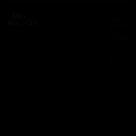
2 rue
Panhard
91830 Le
Coudray
Montceaux
01 84 80
37 31