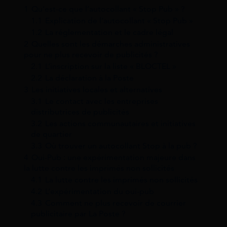
1
Qu’est-ce que l’autocollant « Stop Pub » ?
1.1
Explication de l’autocollant « Stop Pub »
1.2
La réglementation et le cadre légal
2
Quelles sont les démarches administratives
pour ne plus recevoir de publicités ?
2.1
L’inscription sur la liste « BLOCTEL »
2.2
La déclaration à la Poste
3
Les initiatives locales et alternatives
3.1
Le contact avec les entreprises
distributrices de publicités
3.2
Les actions communautaires et initiatives
de quartier
3.3
Où trouver un autocollant Stop à la pub ?
4
Oui-Pub : une expérimentation majeure dans
la lutte contre les imprimés non sollicités
4.1
La lutte contre les imprimés non sollicités
4.2
L’expérimentation du oui-pub
4.3
Comment ne plus recevoir de courrier
publicitaire par La Poste ?