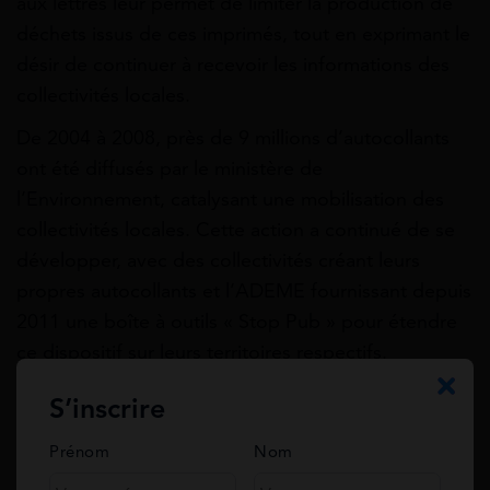
aux lettres leur permet de limiter la production de
déchets issus de ces imprimés, tout en exprimant le
désir de continuer à recevoir les informations des
collectivités locales.
De 2004 à 2008, près de 9 millions d’autocollants
ont été diffusés par le ministère de
l’Environnement, catalysant une mobilisation des
collectivités locales. Cette action a continué de se
développer, avec des collectivités créant leurs
propres autocollants et l’ADEME fournissant depuis
2011 une boîte à outils « Stop Pub » pour étendre
ce dispositif sur leurs territoires respectifs.
S’inscrire
L’expérimentation du oui-pub
Prénom
Nom
En 2019, près de 894 000 tonnes d’imprimés
publicitaires non sollicités étaient distribuées,