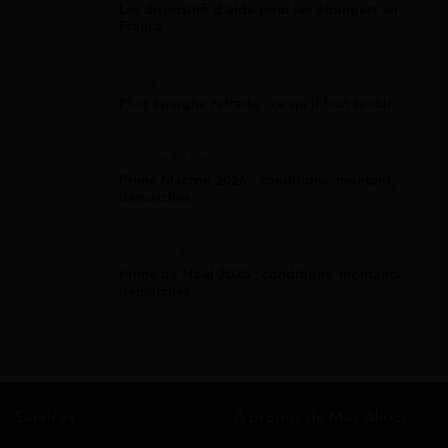
Les dispositifs d'aide pour les étrangers en
France
Plan D'Épargne Retraite
Plan épargne retraite : ce qu'il faut savoir
Prime Macron
Prime Macron 2026 : conditions, montant,
démarches
Prime De Noel
Prime de Noël 2026 : conditions, montants,
démarches
Services
A propos de Mes Allocs
Accueil
Qui sommes-nous ?