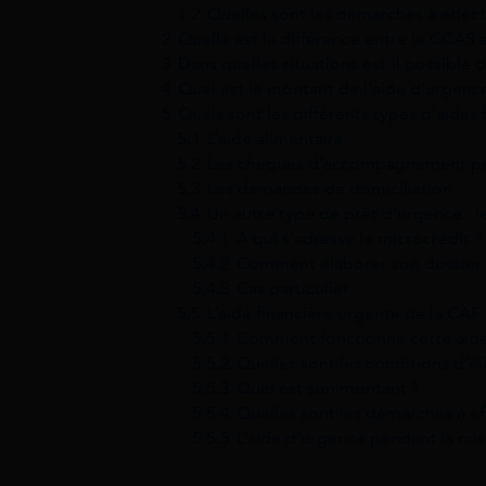
1.2
Quelles sont les démarches à effect
2
Quelle est la différence entre le CCAS e
3
Dans quelles situations est-il possible d
4
Quel est le montant de l’aide d’urgenc
5
Quels sont les différents types d’aides 
5.1
L’aide alimentaire
5.2
Les chèques d’accompagnement pe
5.3
Les demandes de domiciliation
5.4
Un autre type de prêt d’urgence : l
5.4.1
À qui s’adresse le microcrédit ?
5.4.2
Comment élaborer son dossier
5.4.3
Cas particulier
5.5
L’aide financière urgente de la CAF
5.5.1
Comment fonctionne cette aide
5.5.2
Quelles sont les conditions d’éli
5.5.3
Quel est son montant ?
5.5.4
Quelles sont les démarches à ef
5.5.5
L’aide d’urgence pendant la cri