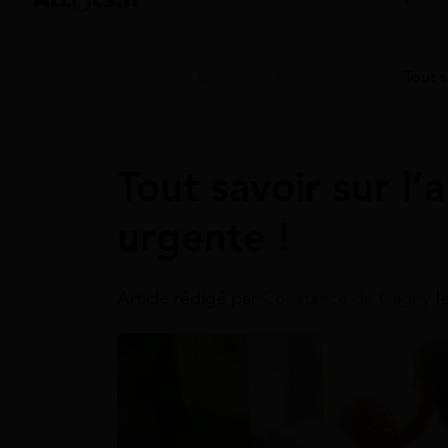
Accueil
>
Guides
>
Aides sociales
>
Tout s
Aides Sociales
Tout savoir sur l’
urgente !
Article rédigé par
Constance de Cagny
l