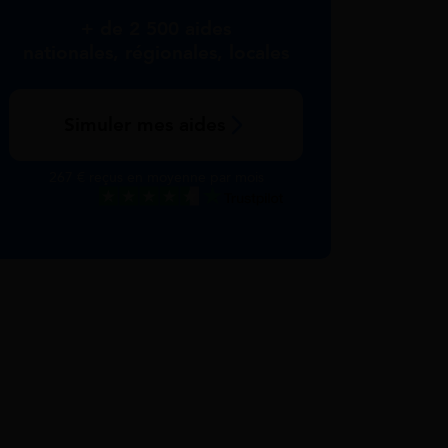
+ de 2 500 aides
nationales, régionales, locales
Simuler mes aides
267 € reçus en moyenne par mois
Excellent
Voir nos avis Trustpilot