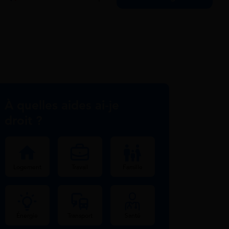
À quelles aides ai-je
droit ?
Logement
Travail
Famille
Énergie
Transport
Santé