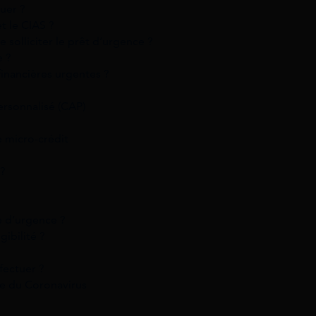
uer ?
t le CIAS ?
e solliciter le prêt d’urgence ?
e ?
financières urgentes ?
rsonnalisé (CAP)
e micro-crédit
 ?
 d’urgence ?
gibilité ?
fectuer ?
se du Coronavirus