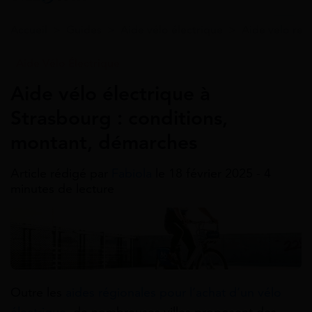
Accueil
>
Guides
>
Aide vélo électrique
>
Aide velo reg
Aide Vélo Électrique
Aide vélo électrique à
Strasbourg : conditions,
montant, démarches
Article rédigé par
Fabiola
le 18 février 2025 - 4
minutes de lecture
Outre les
aides régionales pour l’achat d’un vélo