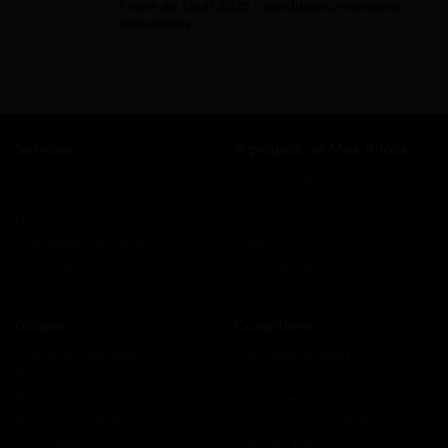
Prime de Noël 2026 : conditions, montants,
démarches
Services
A propos de Mes Allocs
Accueil
Qui sommes-nous ?
Simulation gratuite
FAQ
Demande de rappel
Avis clients
Comment ça marche ?
Blog
Cashback
Recrutement
Nous contacter
Guides
Conditions
Coordonnées des CAF
Mentions légales
Prêts CAF
CGUV
RSA
Politique de confidentialité
Prime d’activité
Politique de cookies
Chômage
Plan du site