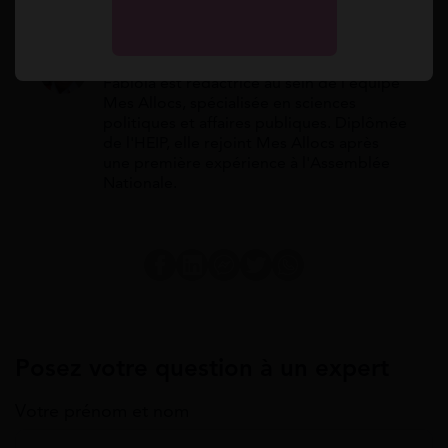
Fabiola
Fabiola est rédactrice au sein de l'équipe
Mes Allocs, spécialisée en sciences
politiques et affaires publiques. Diplômée
de l'HEIP, elle rejoint Mes Allocs après
une première expérience à l'Assemblée
Nationale.
Posez votre question à un expert
Votre prénom et nom