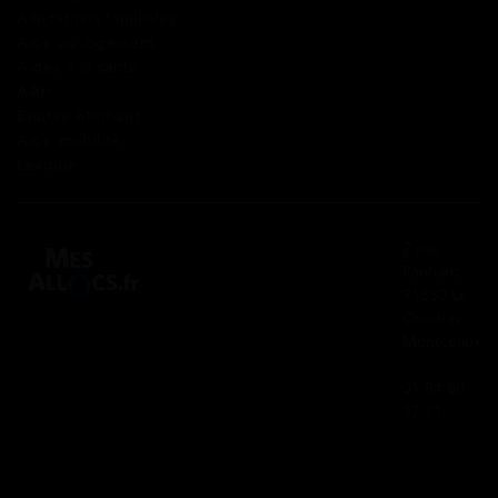
Allocations familiales
Aide au logement
Aides à la santé
AAH
Bourse étudiant
Aide mobilité
Lexique
2 rue
Panhard
91830 Le
Coudray
Montceaux
01 84 80
37 31