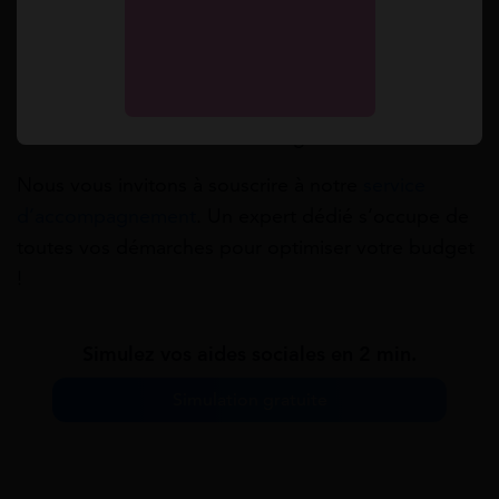
la copie d’une pièce d’identité justifiant que
l’acquéreur est un mineur de plus de 16 ans
la copie d’un document justifiant que le
bénéficiaire est bien le représentant légal de
l’acquéreur
une attestation d’hébergement.
Nous vous invitons à souscrire à notre
service
d’accompagnement
. Un expert dédié s’occupe de
toutes vos démarches pour optimiser votre budget
!
Simulez vos aides sociales en 2 min.
Simulation gratuite