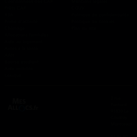
Coordonnées des CAF
Mentions légales
Prêts CAF
CGUV
RSA
Politique de confidentialité
Prime d’activité
Politique de cookies
Chômage
Plan du site
Allocations familiales
Aide au logement
Aides à la santé
AAH
Bourse étudiant
Aide mobilité
Lexique
2 rue
Panhard
91830 Le
Coudray
Montceaux
01 84 80