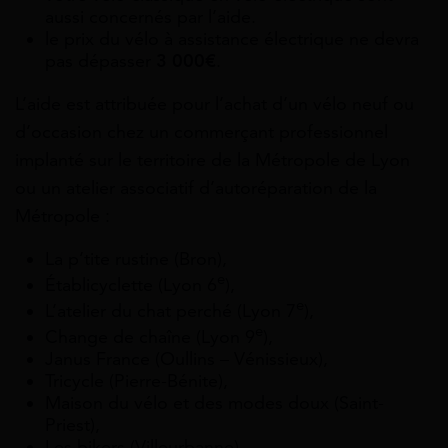
aussi concernés par l’aide.
le prix du vélo à assistance électrique ne devra
pas dépasser
3 000€
.
L’aide est attribuée pour l’achat d’un vélo neuf ou
d’occasion chez un commerçant professionnel
implanté sur le territoire de la Métropole de Lyon
ou un atelier associatif d’autoréparation de la
Métropole :
La p’tite rustine (Bron),
e
Établicyclette (Lyon 6
),
e
L’atelier du chat perché (Lyon 7
),
e
Change de chaîne (Lyon 9
),
Janus France (Oullins – Vénissieux),
Tricycle (Pierre-Bénite),
Maison du vélo et des modes doux (Saint-
Priest),
Les bikers (Villeurbanne),