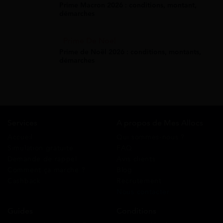
Prime Macron 2026 : conditions, montant,
démarches
Prime De Noel
Prime de Noël 2026 : conditions, montants,
démarches
Services
A propos de Mes Allocs
Accueil
Qui sommes-nous ?
Simulation gratuite
FAQ
Demande de rappel
Avis clients
Comment ça marche ?
Blog
Cashback
Recrutement
Nous contacter
Guides
Conditions