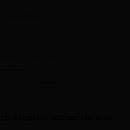
 ?
ver un job étudiant ?
t bien ?
sible et comment ça marche ?
ans expérience ?
er entretien d’embauche ?
r un job étudiant rapidement
ob étudiant autour de moi