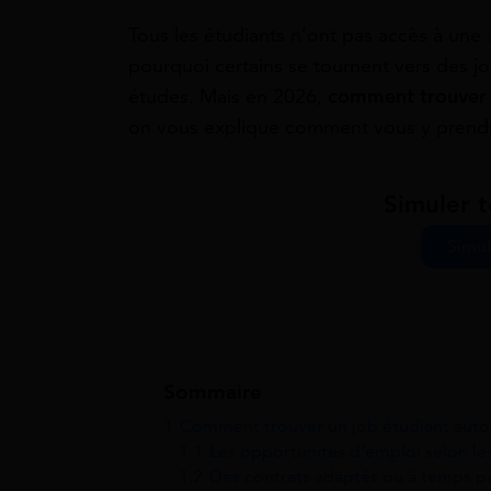
Tous les étudiants n’ont pas accès à une
pourquoi certains se tournent vers des job
études. Mais en 2026,
comment trouver 
on vous explique comment vous y prendre
Simuler 
Simul
Sommaire
1
Comment trouver un job étudiant auto
1.1
Les opportunités d’emploi selon le
1.2
Des contrats adaptés ou à temps pa