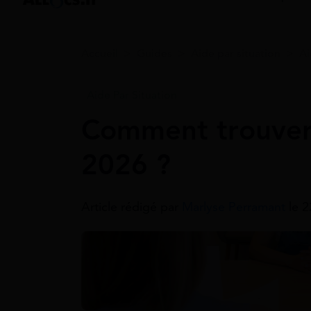
Accueil
>
Guides
>
Aide par situation
>
Ai
Aide Par Situation
Comment trouver 
2026 ?
Article rédigé par
Marlyse Perramant
le 2