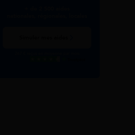
+ de 2 500 aides
nationales, régionales, locales
Simuler mes aides
267 € reçus en moyenne par mois
Excellent
Voir nos avis Trustpilot