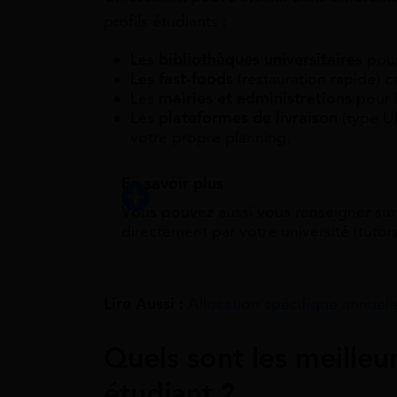
profils étudiants :
Les
bibliothèques universitaires
pour
Les
fast-foods
(restauration rapide) car
Les
mairies et administrations
pour l
Les
plateformes de livraison
(type U
votre propre planning.
En savoir plus
Vous pouvez aussi vous renseigner sur 
directement par votre université (tutor
Lire Aussi :
Allocation spécifique annuell
Quels sont les meilleu
étudiant ?