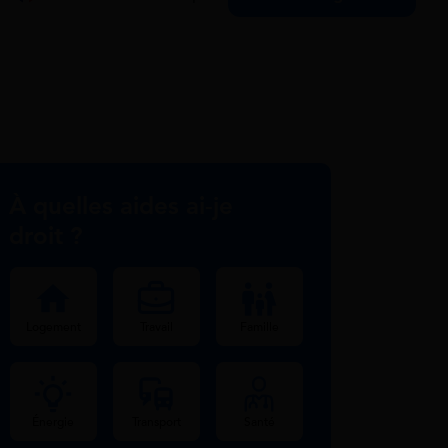
À quelles aides ai-je
droit ?
Logement
Travail
Famille
Énergie
Transport
Santé