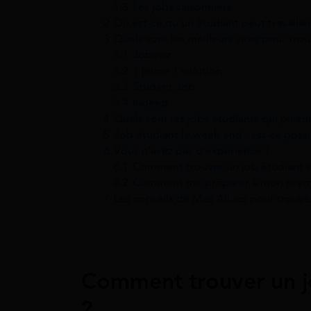
1.3
Les jobs saisonniers
2
Où est-ce qu’un étudiant peut travailler
3
Quels sont les meilleurs sites pour trou
3.1
Jobaviz
3.2
1 jeune 1 solution
3.3
Student Job
3.4
Indeed
4
Quels sont les jobs étudiants qui paien
5
Job étudiant le week-end : est-ce pos
6
Vous n’avez pas d’expérience ?
6.1
Comment trouver un job étudiant s
6.2
Comment me préparer à mon premi
7
Les conseils de Mes Allocs pour trouve
Comment trouver un j
?