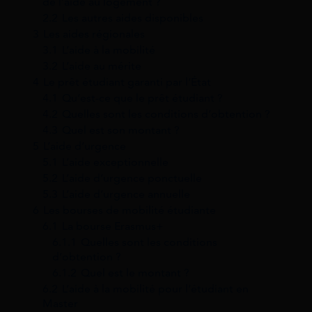
de l’aide au logement ?
2.2
Les autres aides disponibles
3
Les aides régionales
3.1
L’aide à la mobilité
3.2
L’aide au mérite
4
Le prêt étudiant garanti par l’État
4.1
Qu’est-ce que le prêt étudiant ?
4.2
Quelles sont les conditions d’obtention ?
4.3
Quel est son montant ?
5
L’aide d’urgence
5.1
L’aide exceptionnelle
5.2
L’aide d’urgence ponctuelle
5.3
L’aide d’urgence annuelle
6
Les bourses de mobilité étudiante
6.1
La bourse Erasmus+
6.1.1
Quelles sont les conditions
d’obtention ?
6.1.2
Quel est le montant ?
6.2
L’aide à la mobilité pour l’étudiant en
Master