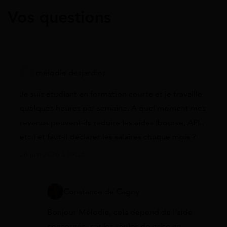
Vos questions
mélodie desjardins
Je suis étudiant en formation courte et je travaille
quelques heures par semaine. À quel moment mes
revenus peuvent-ils réduire les aides (bourse, APL,
etc.) et faut-il déclarer les salaires chaque mois ?
28 juin 2026 à 09:25
Constance de Cagny
Bonjour Mélodie, cela dépend de l’aide
concernée, car les règles de prise en