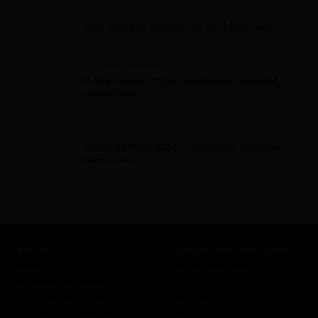
Plan D'Épargne Retraite
Plan épargne retraite : ce qu'il faut savoir
Prime Macron
Prime Macron 2026 : conditions, montant,
démarches
Prime De Noel
Prime de Noël 2026 : conditions, montants,
démarches
Services
A propos de Mes Allocs
Accueil
Qui sommes-nous ?
Simulation gratuite
FAQ
Demande de rappel
Avis clients
Comment ça marche ?
Blog