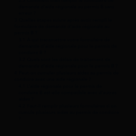
2.3
Comment bien remplir le formulaire de
demande d’aide régionale au permis B sans
erreur ?
3
Quelles étapes suivre après avoir rempli le
formulaire de demande d’aide régionale au
permis B ?
3.1
À qui transmettre votre formulaire de
demande d’aide régionale pour le permis de
conduire B ?
3.2
Quels sont les délais de traitement de
demande d’aide régionale pour le permis B ?
4
Peut-on cumuler plusieurs aides au permis de
conduire avec une aide régionale ?
4.1
L’aide régionale pour le permis de
conduire B est-elle compatible avec d’autres
aides ?
4.2
Faut-il remplir plusieurs formulaires si on
cumule plusieurs aides au permis de conduire
?