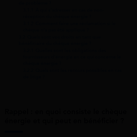
de problème ?
3.1.1
À qui s’adresser en cas de non-
réception du chèque énergie ?
3.1.2
Comment faire une réclamation si le
chèque n’a pas été appliqué ?
3.2
Quels sont vos droits en tant que
bénéficiaire du chèque énergie ?
3.2.1
Quelles sont les obligations des
fournisseurs d’énergie en ce qui concerne le
chèque énergie ?
3.2.2
Quels sont les recours possibles en cas
de litige ?
Rappel : en quoi consiste le chèque
énergie et qui peut en bénéficier ?