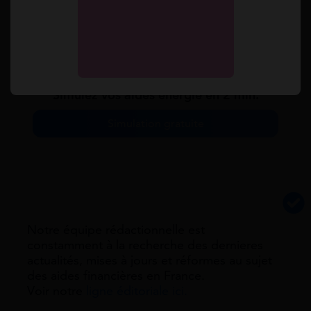
persistant avec votre fournisseurs, vous pouvez
saisir le médiateur national de l’énergie pour
résoudre le litige
Simulez vos aides énergie en 2 min.
Simulation gratuite
Notre équipe rédactionnelle est
constamment à la recherche des dernieres
actualités, mises à jours et réformes au sujet
des aides financières en France.
Voir notre
ligne éditoriale ici.