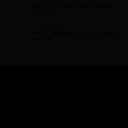
Prime Macron
Prime Macron 2026 : conditions, montant,
démarches
Prime De Noel
Prime de Noël 2026 : conditions, montants,
démarches
Services
A propos de Mes Allocs
Accueil
Qui sommes-nous ?
Simulation gratuite
FAQ
Demande de rappel
Avis clients
Comment ça marche ?
Blog
Cashback
Recrutement
Nous contacter
Guides
Conditions