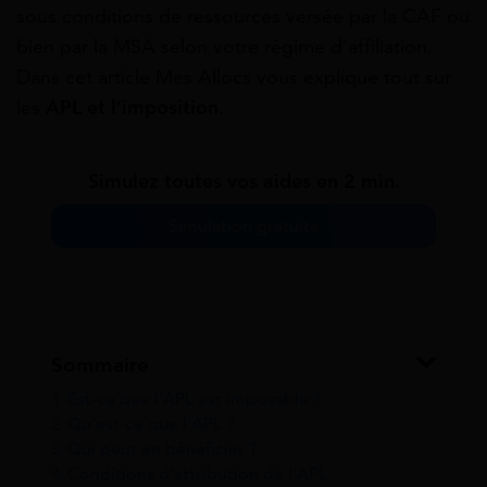
sous conditions de ressources versée par la CAF ou
bien par la MSA selon votre régime d’affiliation.
Dans cet article Mes Allocs vous explique tout sur
les
APL et l’imposition
.
Simulez toutes vos aides en 2 min.
Simulation gratuite
Sommaire
1
Est-ce que l’APL est imposable ?
2
Qu’est-ce que l’APL ?
3
Qui peut en bénéficier ?
4
Conditions d’attribution de l’APL