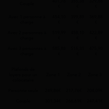
401,78
355,38
329,88
Couple
€
€
€
Avec 1 personne à
454,10
399,89
369,88
charge
€
€
€
Avec 2 personnes à
519,99
458,10
422,89
charge
€
€
€
Avec 3 personnes à
585,88
516,31
475,90
charge
€
€
€
Plafonds de
loyers pour un
Zone 1
Zone 2
Zone 3
colocataire
Personne seule
249,86€
217,76€
204,09€
Couple
301,34€
266,69€
247,41€