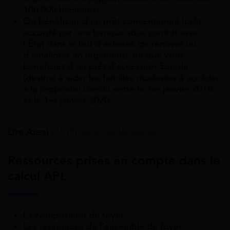
100 000 habitants)
Ou bénéficier d’un prêt conventionné (prêt
accordé par une banque sous contrat avec
l’État dans le but d’acheter, de rénover ou
d’améliorer un logement), ou que vous
bénéficiez d’un prêt d’accession Sociale
(destiné à aider les familles modestes à accéder
à la propriété) conclu entre le 1
er
janvier 2018
et le 1
er
janvier 2020.
Lire Aussi :
L’APL pour les locataires
Ressources prises en compte dans le
calcul APL
La composition du foyer
Les ressources de l’ensemble du foyer