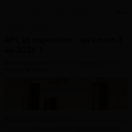
Accueil
>
Guides
>
Aides au logement
>
APL
>
APL et 
Aides Au Logement
APL et imposition : qu’en est-il
en 2026 ?
Article rédigé par
Marylou
le 13 janvier 2026 - 11
minutes de lecture
[Mis à jour le 13/01/2026] L’
allocation personnalisée
au logement
est une aide au logement attribuée