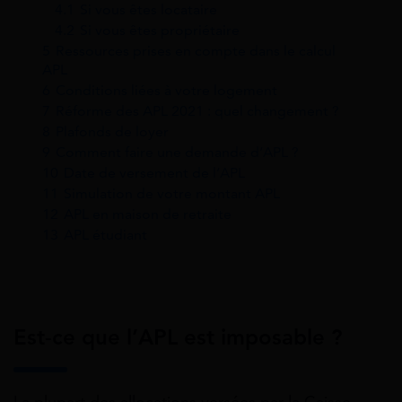
4.1
Si vous êtes locataire
4.2
Si vous êtes propriétaire
5
Ressources prises en compte dans le calcul
APL
6
Conditions liées à votre logement
7
Réforme des APL 2021 : quel changement ?
8
Plafonds de loyer
9
Comment faire une demande d’APL ?
10
Date de versement de l’APL
11
Simulation de votre montant APL
12
APL en maison de retraite
13
APL étudiant
Est-ce que l’APL est imposable ?