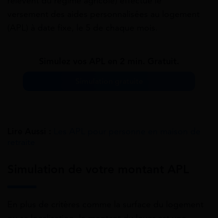
relèvent du régime agricole) effectue le
versement des aides personnalisées au logement
(APL) à date fixe, le 5 de chaque mois.
Simulez vos APL en 2 min. Gratuit.
Simulation gratuite
Lire Aussi :
Les APL pour personne en maison de
retraite
Simulation de votre montant APL
En plus de critères comme la surface du logement
ou sa localisation, le montant du loyer est une