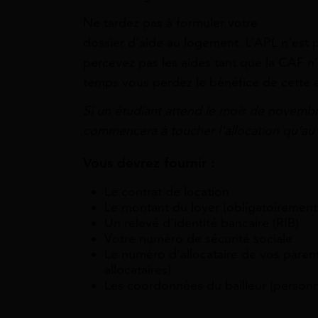
Ne tardez pas à formuler votre
dossier d’aide au logement. L’APL n’est p
percevez pas les aides tant que la CAF n
temps vous perdez le bénéfice de cette a
Si un étudiant attend le mois de novembr
commencera à toucher l’allocation qu’au 
Vous devrez fournir :
Le contrat de location
Le montant du loyer (obligatoirement i
Un relevé d’identité bancaire (RIB)
Votre numéro de sécurité sociale
Le numéro d’allocataire de vos parent
allocataires)
Les coordonnées du bailleur (personn