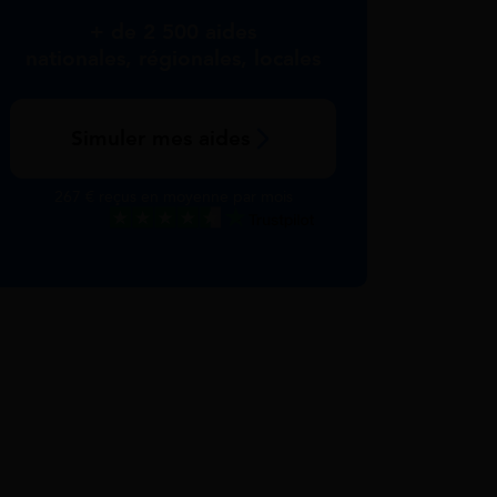
+ de 2 500 aides
nationales, régionales, locales
Simuler mes aides
267 € reçus en moyenne par mois
Excellent
Voir nos avis Trustpilot