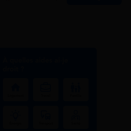
À quelles aides ai-je
droit ?
Logement
Travail
Famille
Énergie
Transport
Santé