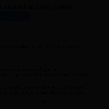
L étudiant en 2 min. Gratuit.
ation gratuite
ement étudiant si vous respectez quatre
ec le propriétaire du logement
urse…) qui sont inférieures à certains plafonds
nds de ressources (en €) à ne pas dépasser pour
toucher le montant maximal d'APL en 2026
5 235