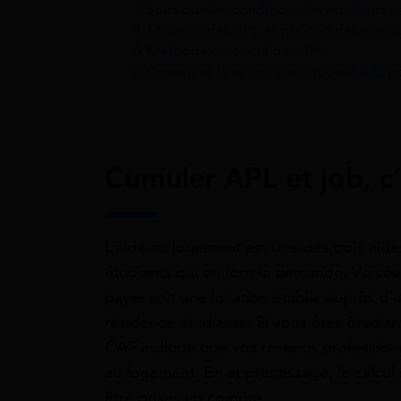
3
Sous quelles conditions les étudiants sa
4
Montant des APL, le plafond des resso
5
Méthode de calcul des APL
6
Comment faire une simulation d’APL pou
Cumuler APL et job, c’
L’aide au logement est une des trois aid
étudiants qui en font la demande. Versée
payer soit une location établie auprès d’u
résidence étudiante. Si vous êtes étudia
CAF indique que vos revenus professionnel
au logement. En apprentissage, le calcul 
être prises en compte.