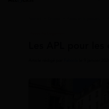
Accueil
>
Guides
>
Aides au logement
>
Aides Au Logement
Les APL pour les 
Article rédigé par
Fabiola
le 9 janvier 20