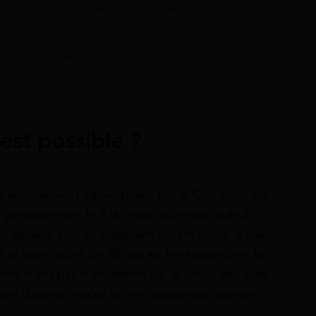
lariés peuvent-ils bénéficier de l’APL ?
urces pour les toucher en 2026
r les étudiants salariés ?
est possible ?
es au logement administrées par la CAF pour les
 généralement le 5 du mois, elle vous aide à
n bailleur, soit un logement faisant partie d’une
nt et avez moins de 28 ans au 1er septembre, la
s n’ont pas d’incidence sur le calcul de l’aide
suit d’autres règles et vos ressources peuvent